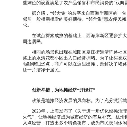
些摊位的设置满足了农产品销售和市民消费的“双向需
据介绍，“邻舍集”的名字来自西海岸新区的一
邻居一般相亲相爱的美好期待。“邻舍集”惠农便民
求。
在试点探索成熟的基础上，西海岸新区逐步扩大推
周边居民。
相同的场景也出现在城阳区夏庄街道清晖路社区
路上的水清花都小区出入口经常拥堵。为了让买卖双
4点到晚上9点，商户可以在这里出摊，既解决了堵
还一片洁净于居民。
创新举措，为地摊经济“开绿灯”
政策是地摊经济发展的风向标。为了充分激活城
2023年，上海发布了《关于进一步优化设摊治
火气”，让地摊经济成为城市经济的有益补充。杭州
入点经营，打造出多个特色夜市，成为市民夜间休闲