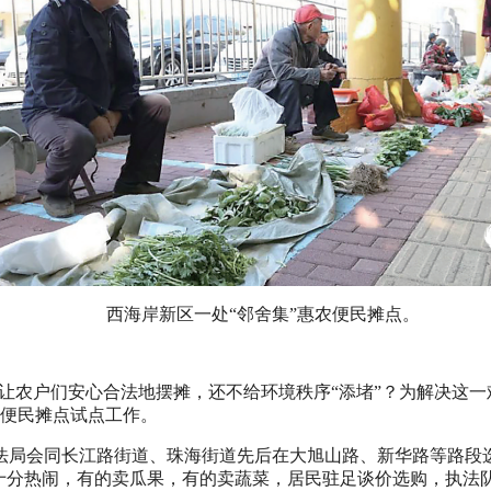
西海岸新区一处“邻舍集”惠农便民摊点。
又让农户们安心合法地摆摊，还不给环境秩序“添堵”？为解决这
便民摊点试点工作。
法局会同长江路街道、珠海街道先后在大旭山路、新华路等路段选
摊”十分热闹，有的卖瓜果，有的卖蔬菜，居民驻足谈价选购，执