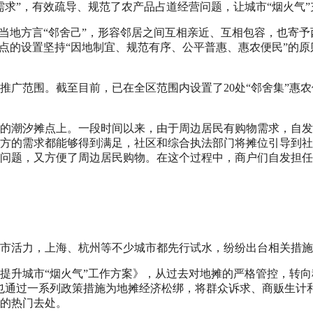
求”，有效疏导、规范了农产品占道经营问题，让城市“烟火气”
句当地方言“邻舍己”，形容邻居之间互相亲近、互相包容，也寄
摊点的设置坚持“因地制宜、规范有序、公平普惠、惠农便民”的
广范围。截至目前，已在全区范围内设置了20处“邻舍集”惠农
的潮汐摊点上。一段时间以来，由于周边居民有购物需求，自发
方的需求都能够得到满足，社区和综合执法部门将摊位引导到社
路问题，又方便了周边居民购物。在这个过程中，商户们自发担
市活力，上海、杭州等不少城市都先行试水，纷纷出台相关措施
理提升城市“烟火气”工作方案》，从过去对地摊的严格管控，转
也通过一系列政策措施为地摊经济松绑，将群众诉求、商贩生计
的热门去处。