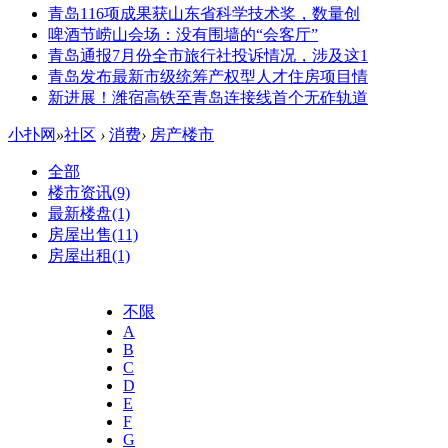
青岛116项成果获山东省科学技术奖，数量创
啤酒节崂山会场：没有围墙的“会客厅”
青岛通报7月份全市旅行社投诉情况，涉及这1
青岛发布最新市级统筹产权型人才住房项目情
新进展！潍宿高铁至青岛连接线首个无砟轨道
小扑网
»
社区
›
消费
›
房产楼市
全部
楼市资讯
(9)
最新楼盘
(1)
房屋出售
(11)
房屋出租
(1)
不限
A
B
C
D
E
F
G