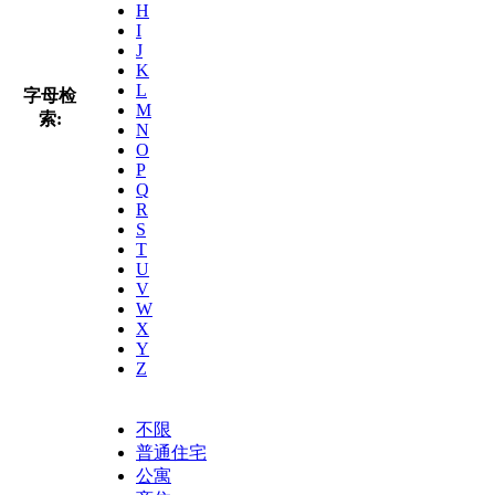
H
I
J
K
L
字母检
M
索:
N
O
P
Q
R
S
T
U
V
W
X
Y
Z
不限
普通住宅
公寓