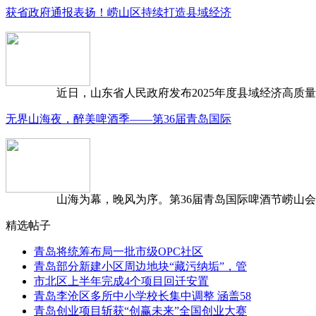
获省政府通报表扬！崂山区持续打造县域经济
近日，山东省人民政府发布2025年度县域经济高质量发
无界山海夜，醉美啤酒季——第36届青岛国际
山海为幕，晚风为序。第36届青岛国际啤酒节崂山会场，
精选帖子
青岛将统筹布局一批市级OPC社区
青岛部分新建小区周边地块“藏污纳垢”，管
市北区上半年完成4个项目回迁安置
青岛李沧区多所中小学校长集中调整 涵盖58
青岛创业项目斩获“创赢未来”全国创业大赛