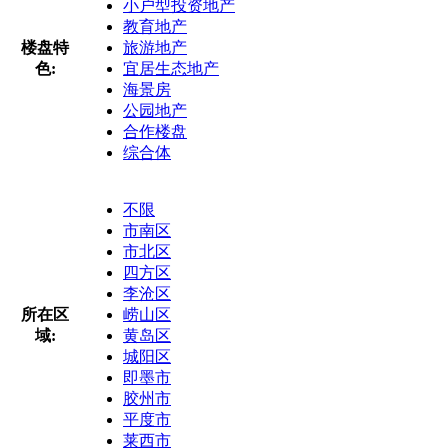
小户型投资地产
教育地产
楼盘特
旅游地产
色:
宜居生态地产
海景房
公园地产
合作楼盘
综合体
不限
市南区
市北区
四方区
李沧区
所在区
崂山区
域:
黄岛区
城阳区
即墨市
胶州市
平度市
莱西市