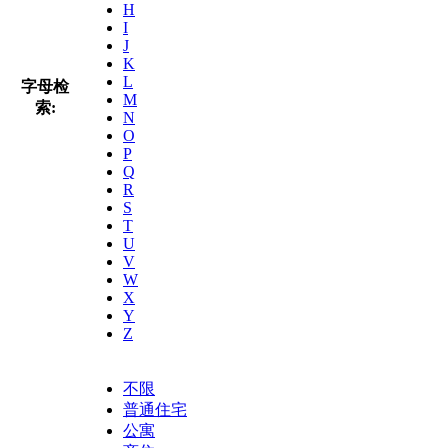
H
I
J
K
L
字母检
M
索:
N
O
P
Q
R
S
T
U
V
W
X
Y
Z
不限
普通住宅
公寓