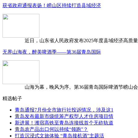
获省政府通报表扬！崂山区持续打造县域经济
近日，山东省人民政府发布2025年度县域经济高质量发
无界山海夜，醉美啤酒季——第36届青岛国际
山海为幕，晚风为序。第36届青岛国际啤酒节崂山会场，
精选帖子
青岛通报7月份全市旅行社投诉情况，涉及这1
青岛发布最新市级统筹产权型人才住房项目情
新进展！潍宿高铁至青岛连接线首个无砟轨道
青岛农产品出口何以持续“领跑”？
打造沉浸式文旅体验 “青岛接机酒”主题活