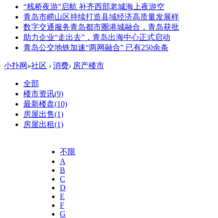
“栈桥夜游”启航 补齐西部老城海上夜游空
青岛市崂山区持续打造县域经济高质量发展样
数字交通服务青岛都市圈港城融合，青岛获批
助力企业“走出去”，青岛出海中心正式启动
青岛公交地铁加速“两网融合” 已有250余条
小扑网
»
社区
›
消费
›
房产楼市
全部
楼市资讯
(9)
最新楼盘
(10)
房屋出售
(1)
房屋出租
(1)
不限
A
B
C
D
E
F
G