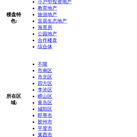
小户型投资地产
教育地产
楼盘特
旅游地产
色:
宜居生态地产
海景房
公园地产
合作楼盘
综合体
不限
市南区
市北区
四方区
李沧区
所在区
崂山区
域:
黄岛区
城阳区
即墨市
胶州市
平度市
莱西市