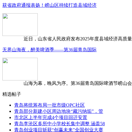
获省政府通报表扬！崂山区持续打造县域经济
近日，山东省人民政府发布2025年度县域经济高质量发
无界山海夜，醉美啤酒季——第36届青岛国际
山海为幕，晚风为序。第36届青岛国际啤酒节崂山会场，
精选帖子
青岛将统筹布局一批市级OPC社区
青岛部分新建小区周边地块“藏污纳垢”，管
市北区上半年完成4个项目回迁安置
青岛李沧区多所中小学校长集中调整 涵盖58
青岛创业项目斩获“创赢未来”全国创业大赛