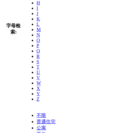
H
I
J
K
L
字母检
M
索:
N
O
P
Q
R
S
T
U
V
W
X
Y
Z
不限
普通住宅
公寓