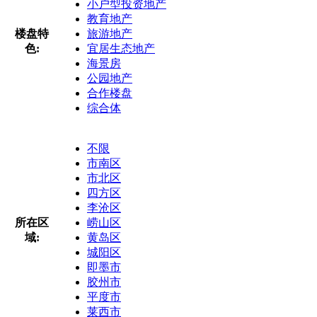
小户型投资地产
教育地产
楼盘特
旅游地产
色:
宜居生态地产
海景房
公园地产
合作楼盘
综合体
不限
市南区
市北区
四方区
李沧区
所在区
崂山区
域:
黄岛区
城阳区
即墨市
胶州市
平度市
莱西市