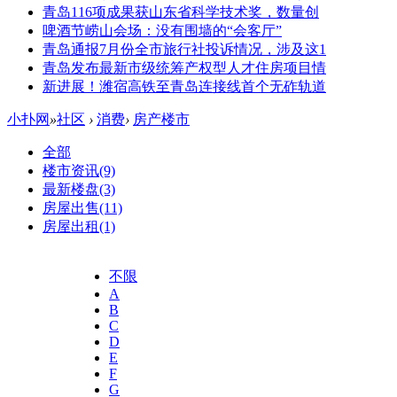
青岛116项成果获山东省科学技术奖，数量创
啤酒节崂山会场：没有围墙的“会客厅”
青岛通报7月份全市旅行社投诉情况，涉及这1
青岛发布最新市级统筹产权型人才住房项目情
新进展！潍宿高铁至青岛连接线首个无砟轨道
小扑网
»
社区
›
消费
›
房产楼市
全部
楼市资讯
(9)
最新楼盘
(3)
房屋出售
(11)
房屋出租
(1)
不限
A
B
C
D
E
F
G