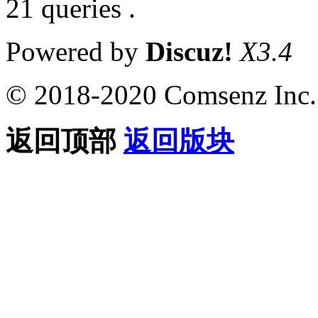
21 queries .
Powered by
Discuz!
X3.4
© 2018-2020 Comsenz Inc.
返回顶部
返回版块