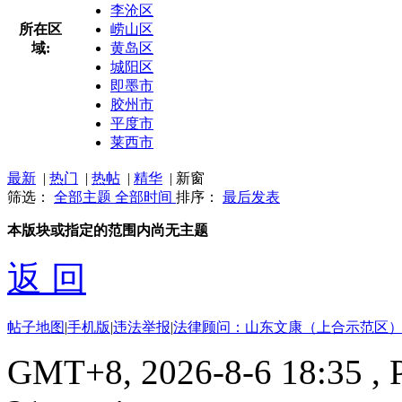
李沧区
所在区
崂山区
域:
黄岛区
城阳区
即墨市
胶州市
平度市
莱西市
最新
|
热门
|
热帖
|
精华
|
新窗
筛选：
全部主题
全部时间
排序：
最后发表
本版块或指定的范围内尚无主题
返 回
帖子地图
|
手机版
|
违法举报
|
法律顾问：山东文康（上合示范区）
GMT+8, 2026-8-6 18:35
, 