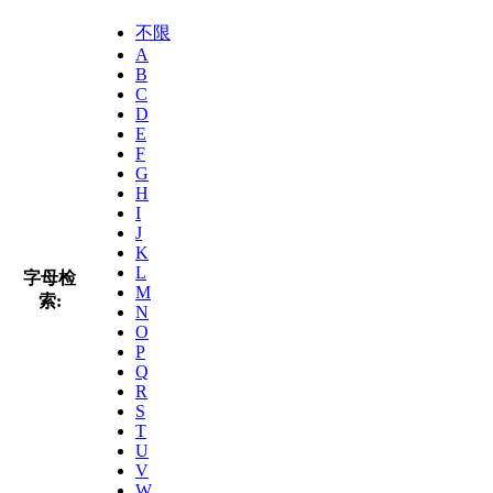
不限
A
B
C
D
E
F
G
H
I
J
K
L
字母检
M
索:
N
O
P
Q
R
S
T
U
V
W