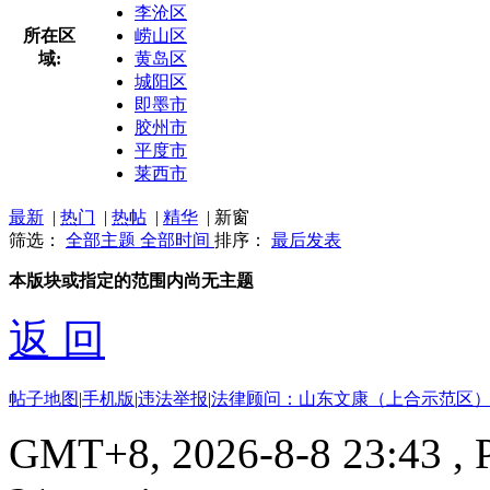
李沧区
所在区
崂山区
域:
黄岛区
城阳区
即墨市
胶州市
平度市
莱西市
最新
|
热门
|
热帖
|
精华
|
新窗
筛选：
全部主题
全部时间
排序：
最后发表
本版块或指定的范围内尚无主题
返 回
帖子地图
|
手机版
|
违法举报
|
法律顾问：山东文康（上合示范区）
GMT+8, 2026-8-8 23:43
, 