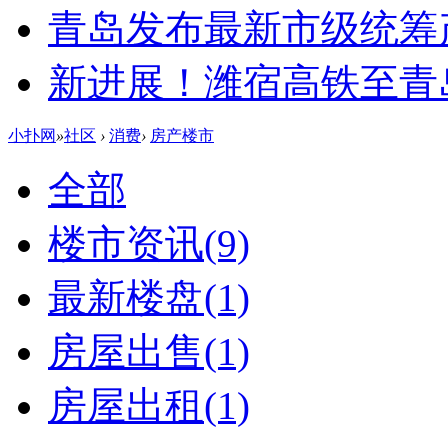
青岛发布最新市级统筹
新进展！潍宿高铁至青
小扑网
»
社区
›
消费
›
房产楼市
全部
楼市资讯
(9)
最新楼盘
(1)
房屋出售
(1)
房屋出租
(1)