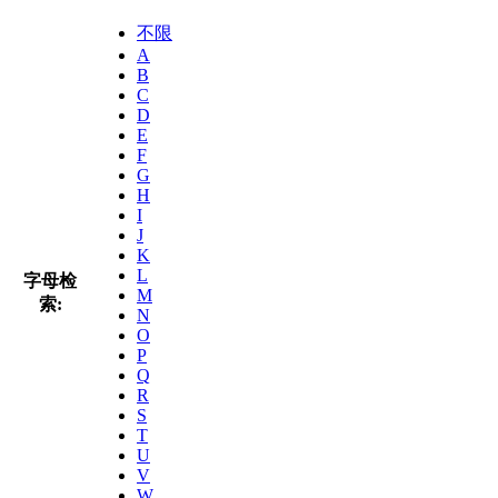
不限
A
B
C
D
E
F
G
H
I
J
K
L
字母检
M
索:
N
O
P
Q
R
S
T
U
V
W