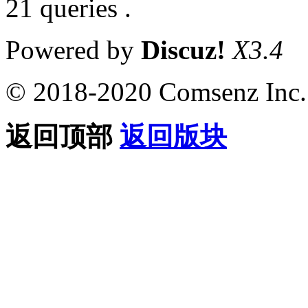
21 queries .
Powered by
Discuz!
X3.4
© 2018-2020 Comsenz Inc.
返回顶部
返回版块