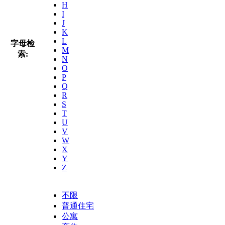
H
I
J
K
L
字母检
M
索:
N
O
P
Q
R
S
T
U
V
W
X
Y
Z
不限
普通住宅
公寓