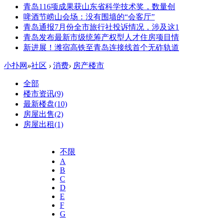
青岛116项成果获山东省科学技术奖，数量创
啤酒节崂山会场：没有围墙的“会客厅”
青岛通报7月份全市旅行社投诉情况，涉及这1
青岛发布最新市级统筹产权型人才住房项目情
新进展！潍宿高铁至青岛连接线首个无砟轨道
小扑网
»
社区
›
消费
›
房产楼市
全部
楼市资讯
(9)
最新楼盘
(10)
房屋出售
(2)
房屋出租
(1)
不限
A
B
C
D
E
F
G