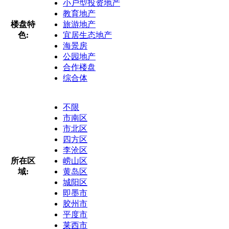
小户型投资地产
教育地产
楼盘特
旅游地产
色:
宜居生态地产
海景房
公园地产
合作楼盘
综合体
不限
市南区
市北区
四方区
李沧区
所在区
崂山区
域:
黄岛区
城阳区
即墨市
胶州市
平度市
莱西市