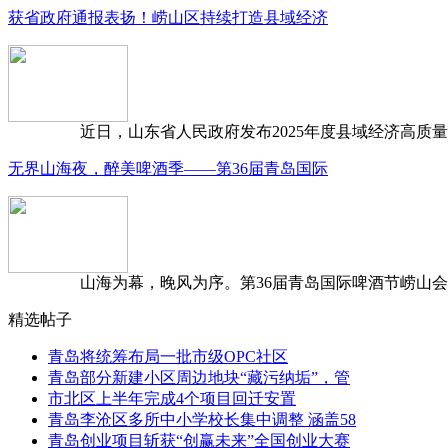
获省政府通报表扬！崂山区持续打造县域经济
近日，山东省人民政府发布2025年度县域经济高质量发
无界山海夜，醉美啤酒季——第36届青岛国际
山海为幕，晚风为序。第36届青岛国际啤酒节崂山会场，
精选帖子
青岛将统筹布局一批市级OPC社区
青岛部分新建小区周边地块“藏污纳垢”，管
市北区上半年完成4个项目回迁安置
青岛李沧区多所中小学校长集中调整 涵盖58
青岛创业项目斩获“创赢未来”全国创业大赛