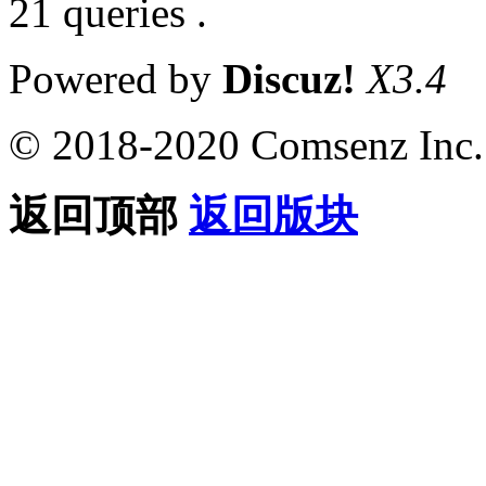
21 queries .
Powered by
Discuz!
X3.4
© 2018-2020 Comsenz Inc.
返回顶部
返回版块