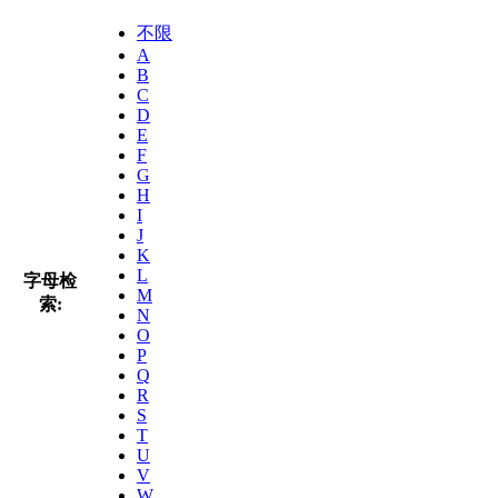
不限
A
B
C
D
E
F
G
H
I
J
K
L
字母检
M
索:
N
O
P
Q
R
S
T
U
V
W