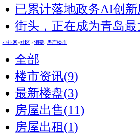
已累计落地政务AI创新
街头，正在成为青岛最大
小扑网
»
社区
›
消费
›
房产楼市
全部
楼市资讯
(9)
最新楼盘
(3)
房屋出售
(11)
房屋出租
(1)