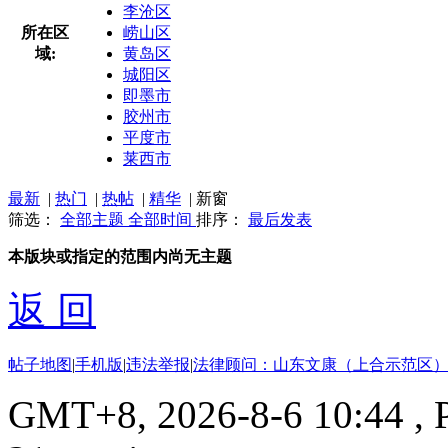
李沧区
所在区
崂山区
域:
黄岛区
城阳区
即墨市
胶州市
平度市
莱西市
最新
|
热门
|
热帖
|
精华
|
新窗
筛选：
全部主题
全部时间
排序：
最后发表
本版块或指定的范围内尚无主题
返 回
帖子地图
|
手机版
|
违法举报
|
法律顾问：山东文康（上合示范区）
GMT+8, 2026-8-6 10:44
, 