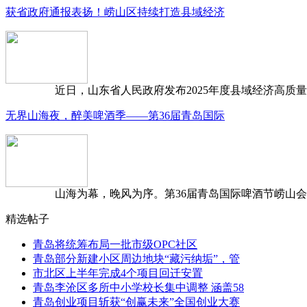
获省政府通报表扬！崂山区持续打造县域经济
近日，山东省人民政府发布2025年度县域经济高质量发
无界山海夜，醉美啤酒季——第36届青岛国际
山海为幕，晚风为序。第36届青岛国际啤酒节崂山会场，
精选帖子
青岛将统筹布局一批市级OPC社区
青岛部分新建小区周边地块“藏污纳垢”，管
市北区上半年完成4个项目回迁安置
青岛李沧区多所中小学校长集中调整 涵盖58
青岛创业项目斩获“创赢未来”全国创业大赛