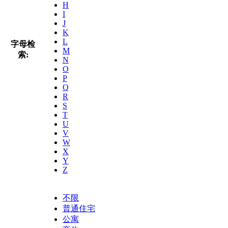
H
I
J
K
L
字母检
M
索:
N
O
P
Q
R
S
T
U
V
W
X
Y
Z
不限
普通住宅
公寓