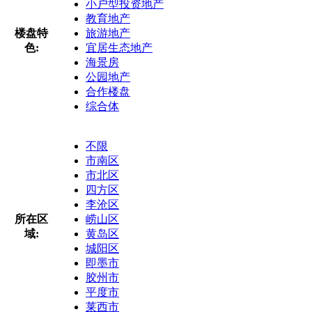
小户型投资地产
教育地产
楼盘特
旅游地产
色:
宜居生态地产
海景房
公园地产
合作楼盘
综合体
不限
市南区
市北区
四方区
李沧区
所在区
崂山区
域:
黄岛区
城阳区
即墨市
胶州市
平度市
莱西市