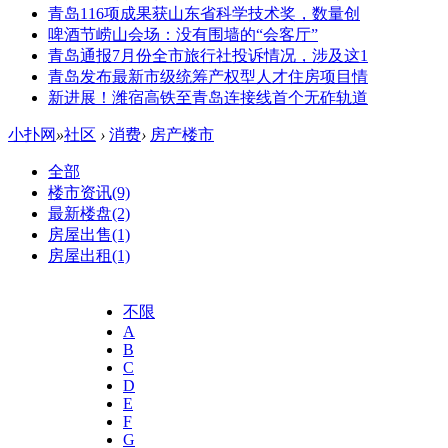
青岛116项成果获山东省科学技术奖，数量创
啤酒节崂山会场：没有围墙的“会客厅”
青岛通报7月份全市旅行社投诉情况，涉及这1
青岛发布最新市级统筹产权型人才住房项目情
新进展！潍宿高铁至青岛连接线首个无砟轨道
小扑网
»
社区
›
消费
›
房产楼市
全部
楼市资讯
(9)
最新楼盘
(2)
房屋出售
(1)
房屋出租
(1)
不限
A
B
C
D
E
F
G