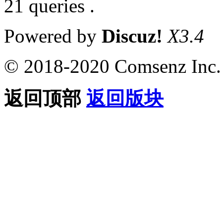
21 queries .
Powered by
Discuz!
X3.4
© 2018-2020 Comsenz Inc.
返回顶部
返回版块