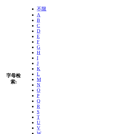
不限
A
B
C
D
E
F
G
H
I
J
K
L
字母检
M
索:
N
O
P
Q
R
S
T
U
V
W