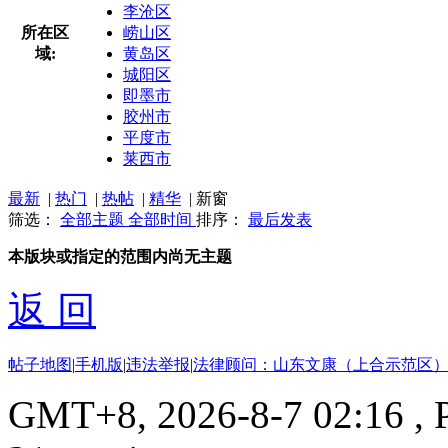
李沧区
所在区
崂山区
域:
黄岛区
城阳区
即墨市
胶州市
平度市
莱西市
最新
|
热门
|
热帖
|
精华
|
新窗
筛选：
全部主题
全部时间
排序：
最后发表
本版块或指定的范围内尚无主题
返 回
帖子地图
|
手机版
|
违法举报
|
法律顾问：山东文康（上合示范区）
GMT+8, 2026-8-7 02:16
, 