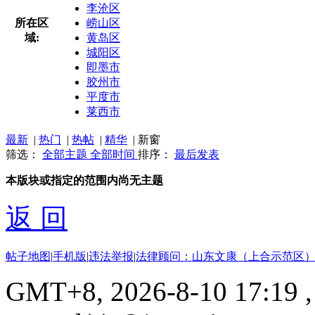
李沧区
所在区
崂山区
域:
黄岛区
城阳区
即墨市
胶州市
平度市
莱西市
最新
|
热门
|
热帖
|
精华
|
新窗
筛选：
全部主题
全部时间
排序：
最后发表
本版块或指定的范围内尚无主题
返 回
帖子地图
|
手机版
|
违法举报
|
法律顾问：山东文康（上合示范区）
GMT+8, 2026-8-10 17:19
,