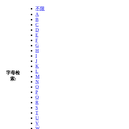
不限
A
B
C
D
E
F
G
H
I
J
K
L
字母检
M
索:
N
O
P
Q
R
S
T
U
V
W