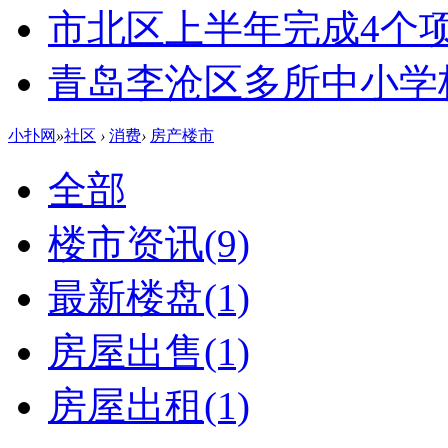
市北区上半年完成4个
青岛李沧区多所中小学校
小扑网
»
社区
›
消费
›
房产楼市
全部
楼市资讯
(9)
最新楼盘
(1)
房屋出售
(1)
房屋出租
(1)