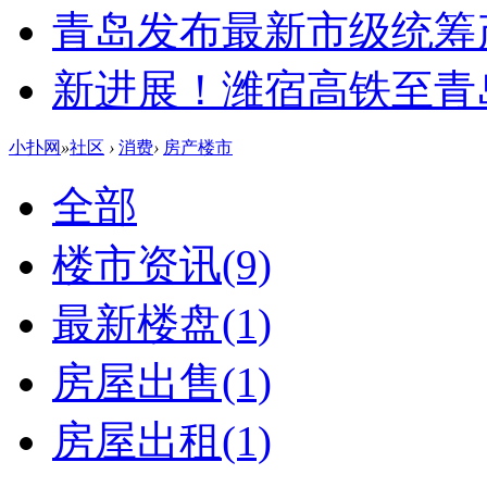
青岛发布最新市级统筹
新进展！潍宿高铁至青
小扑网
»
社区
›
消费
›
房产楼市
全部
楼市资讯
(9)
最新楼盘
(1)
房屋出售
(1)
房屋出租
(1)