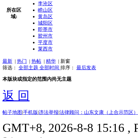
李沧区
所在区
崂山区
域:
黄岛区
城阳区
即墨市
胶州市
平度市
莱西市
最新
|
热门
|
热帖
|
精华
|
新窗
筛选：
全部主题
全部时间
排序：
最后发表
本版块或指定的范围内尚无主题
返 回
帖子地图
|
手机版
|
违法举报
|
法律顾问：山东文康（上合示范区）
GMT+8, 2026-8-8 15:16
, 