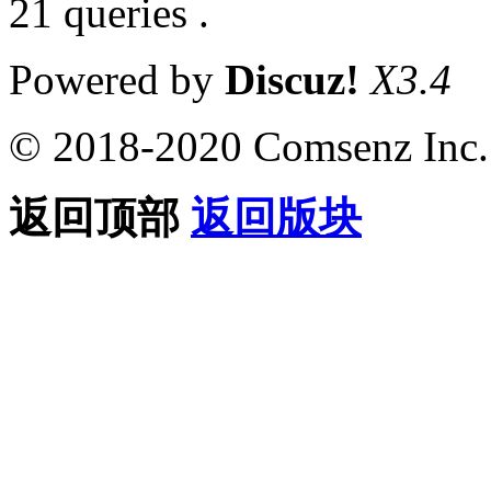
21 queries .
Powered by
Discuz!
X3.4
© 2018-2020 Comsenz Inc.
返回顶部
返回版块