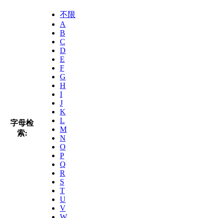
不限
A
B
C
D
E
F
G
H
I
J
K
L
字母检
M
索:
N
O
P
Q
R
S
T
U
V
W