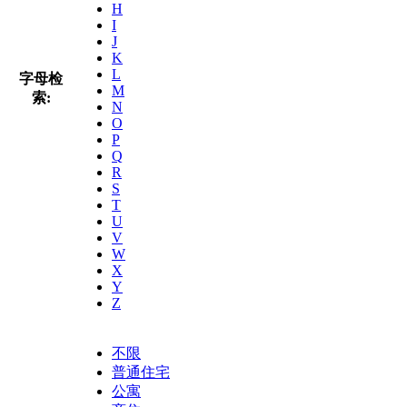
H
I
J
K
L
字母检
M
索:
N
O
P
Q
R
S
T
U
V
W
X
Y
Z
不限
普通住宅
公寓