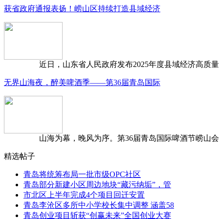
获省政府通报表扬！崂山区持续打造县域经济
近日，山东省人民政府发布2025年度县域经济高质量发
无界山海夜，醉美啤酒季——第36届青岛国际
山海为幕，晚风为序。第36届青岛国际啤酒节崂山会场，
精选帖子
青岛将统筹布局一批市级OPC社区
青岛部分新建小区周边地块“藏污纳垢”，管
市北区上半年完成4个项目回迁安置
青岛李沧区多所中小学校长集中调整 涵盖58
青岛创业项目斩获“创赢未来”全国创业大赛