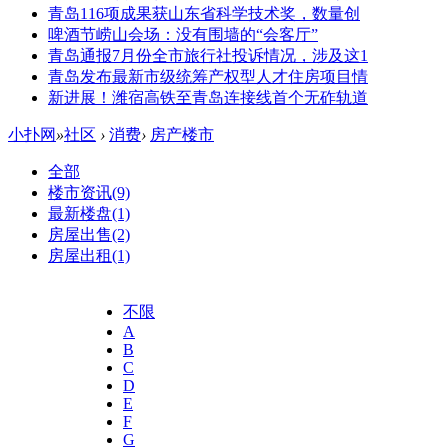
青岛116项成果获山东省科学技术奖，数量创
啤酒节崂山会场：没有围墙的“会客厅”
青岛通报7月份全市旅行社投诉情况，涉及这1
青岛发布最新市级统筹产权型人才住房项目情
新进展！潍宿高铁至青岛连接线首个无砟轨道
小扑网
»
社区
›
消费
›
房产楼市
全部
楼市资讯
(9)
最新楼盘
(1)
房屋出售
(2)
房屋出租
(1)
不限
A
B
C
D
E
F
G