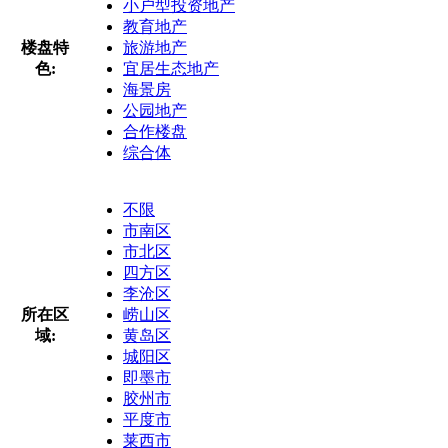
小户型投资地产
教育地产
楼盘特
旅游地产
色:
宜居生态地产
海景房
公园地产
合作楼盘
综合体
不限
市南区
市北区
四方区
李沧区
所在区
崂山区
域:
黄岛区
城阳区
即墨市
胶州市
平度市
莱西市