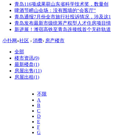
青岛116项成果获山东省科学技术奖，数量创
啤酒节崂山会场：没有围墙的“会客厅”
青岛通报7月份全市旅行社投诉情况，涉及这1
青岛发布最新市级统筹产权型人才住房项目情
新进展！潍宿高铁至青岛连接线首个无砟轨道
小扑网
»
社区
›
消费
›
房产楼市
全部
楼市资讯
(9)
最新楼盘
(1)
房屋出售
(11)
房屋出租
(1)
不限
A
B
C
D
E
F
G