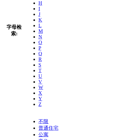
H
I
J
K
L
字母检
M
索:
N
O
P
Q
R
S
T
U
V
W
X
Y
Z
不限
普通住宅
公寓