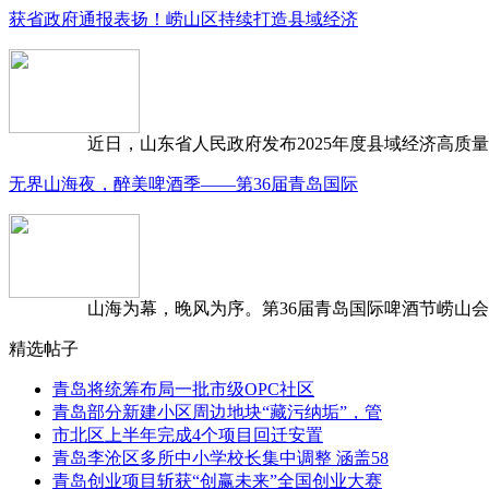
获省政府通报表扬！崂山区持续打造县域经济
近日，山东省人民政府发布2025年度县域经济高质量发
无界山海夜，醉美啤酒季——第36届青岛国际
山海为幕，晚风为序。第36届青岛国际啤酒节崂山会场，
精选帖子
青岛将统筹布局一批市级OPC社区
青岛部分新建小区周边地块“藏污纳垢”，管
市北区上半年完成4个项目回迁安置
青岛李沧区多所中小学校长集中调整 涵盖58
青岛创业项目斩获“创赢未来”全国创业大赛