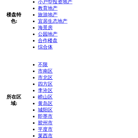
小户型投资地产
教育地产
楼盘特
旅游地产
色:
宜居生态地产
海景房
公园地产
合作楼盘
综合体
不限
市南区
市北区
四方区
李沧区
所在区
崂山区
域:
黄岛区
城阳区
即墨市
胶州市
平度市
莱西市