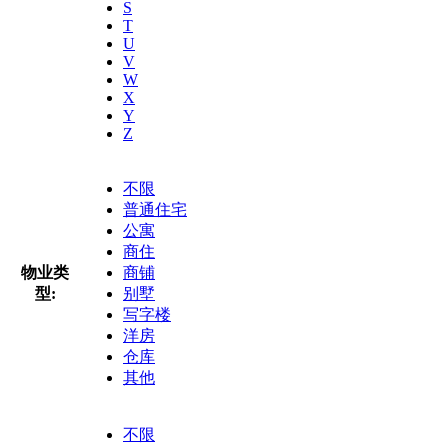
S
T
U
V
W
X
Y
Z
不限
普通住宅
公寓
商住
物业类
商铺
型:
别墅
写字楼
洋房
仓库
其他
不限