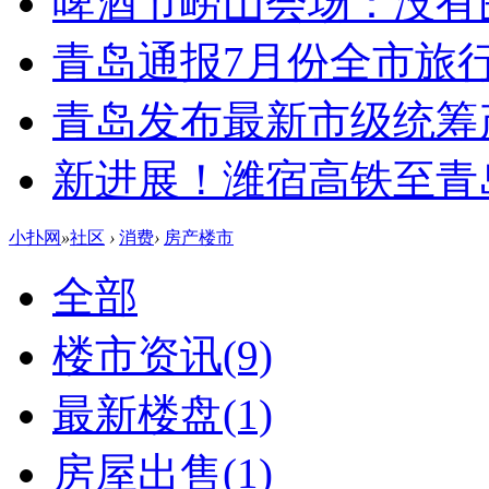
啤酒节崂山会场：没有
青岛通报7月份全市旅
青岛发布最新市级统筹
新进展！潍宿高铁至青
小扑网
»
社区
›
消费
›
房产楼市
全部
楼市资讯
(9)
最新楼盘
(1)
房屋出售
(1)