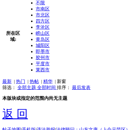
不限
市南区
市北区
四方区
李沧区
所在区
崂山区
域:
黄岛区
城阳区
即墨市
胶州市
平度市
莱西市
最新
|
热门
|
热帖
|
精华
|
新窗
筛选：
全部主题
全部时间
排序：
最后发表
本版块或指定的范围内尚无主题
返 回
帖子地图
|
手机版
|
违法举报
|
法律顾问：山东文康（上合示范区）