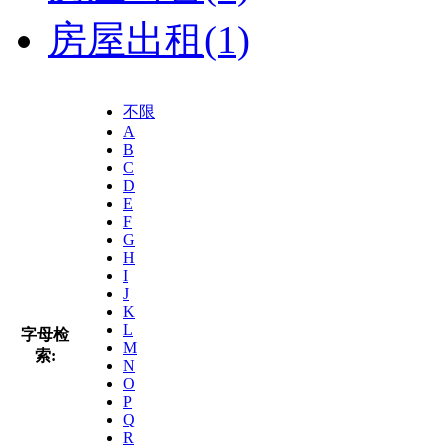
房屋出租
(1)
不限
A
B
C
D
E
F
G
H
I
J
K
L
字母检
M
索:
N
O
P
Q
R