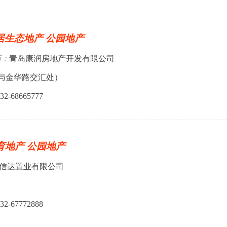
居生态地产 公园地产
商：
青岛康润房地产开发有限公司
路与金华路交汇处）
32-68665777
育地产 公园地产
信达置业有限公司
32-67772888