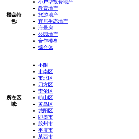
小户型投资地产
教育地产
楼盘特
旅游地产
色:
宜居生态地产
海景房
公园地产
合作楼盘
综合体
不限
市南区
市北区
四方区
李沧区
所在区
崂山区
域:
黄岛区
城阳区
即墨市
胶州市
平度市
莱西市