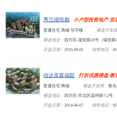
秀兰禧悦都
小户型投资地产 宜
普通住宅 商铺 写字楼
楼盘开发
楼盘地址：
四方区-瑞安路20号（瑞安
开盘日期：
2016-09-01
销售电话：
05
信达蓝庭福邸
打折优惠楼盘 教
普通住宅 商铺
楼盘开发商：
青岛
楼盘地址：
四方区-市北区温州路7-2号
开盘日期：
2014-06-07
销售电话：
05