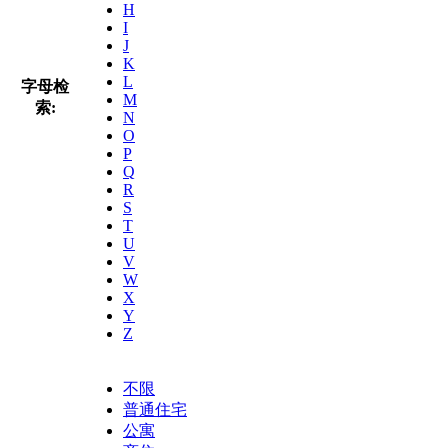
H
I
J
K
L
字母检
M
索:
N
O
P
Q
R
S
T
U
V
W
X
Y
Z
不限
普通住宅
公寓