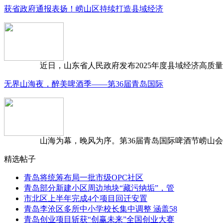
获省政府通报表扬！崂山区持续打造县域经济
近日，山东省人民政府发布2025年度县域经济高质量发
无界山海夜，醉美啤酒季——第36届青岛国际
山海为幕，晚风为序。第36届青岛国际啤酒节崂山会场，
精选帖子
青岛将统筹布局一批市级OPC社区
青岛部分新建小区周边地块“藏污纳垢”，管
市北区上半年完成4个项目回迁安置
青岛李沧区多所中小学校长集中调整 涵盖58
青岛创业项目斩获“创赢未来”全国创业大赛