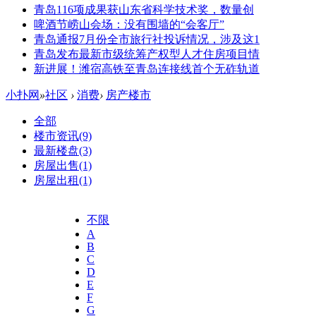
青岛116项成果获山东省科学技术奖，数量创
啤酒节崂山会场：没有围墙的“会客厅”
青岛通报7月份全市旅行社投诉情况，涉及这1
青岛发布最新市级统筹产权型人才住房项目情
新进展！潍宿高铁至青岛连接线首个无砟轨道
小扑网
»
社区
›
消费
›
房产楼市
全部
楼市资讯
(9)
最新楼盘
(3)
房屋出售
(1)
房屋出租
(1)
不限
A
B
C
D
E
F
G