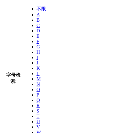
不限
A
B
C
D
E
F
G
H
I
J
K
L
字母检
M
索:
N
O
P
Q
R
S
T
U
V
W