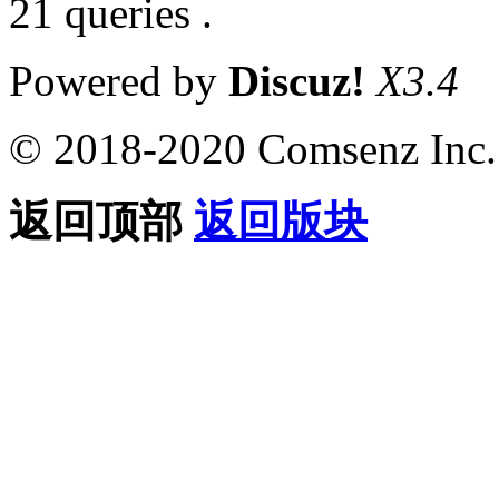
21 queries .
Powered by
Discuz!
X3.4
© 2018-2020 Comsenz Inc.
返回顶部
返回版块