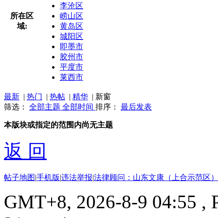
李沧区
所在区
崂山区
域:
黄岛区
城阳区
即墨市
胶州市
平度市
莱西市
最新
|
热门
|
热帖
|
精华
|
新窗
筛选：
全部主题
全部时间
排序：
最后发表
本版块或指定的范围内尚无主题
返 回
帖子地图
|
手机版
|
违法举报
|
法律顾问：山东文康（上合示范区）
GMT+8, 2026-8-9 04:55
, 