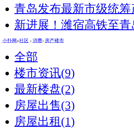
青岛发布最新市级统筹
新进展！潍宿高铁至青
小扑网
»
社区
›
消费
›
房产楼市
全部
楼市资讯
(9)
最新楼盘
(2)
房屋出售
(3)
房屋出租
(1)