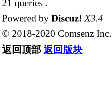
21 queries .
Powered by
Discuz!
X3.4
© 2018-2020 Comsenz Inc.
返回顶部
返回版块