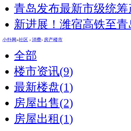
青岛发布最新市级统筹
新进展！潍宿高铁至青
小扑网
»
社区
›
消费
›
房产楼市
全部
楼市资讯
(9)
最新楼盘
(1)
房屋出售
(2)
房屋出租
(1)