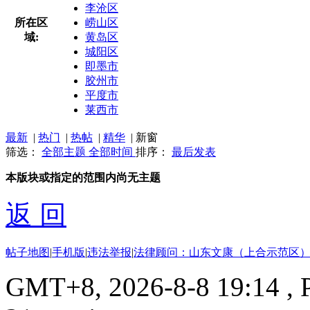
李沧区
所在区
崂山区
域:
黄岛区
城阳区
即墨市
胶州市
平度市
莱西市
最新
|
热门
|
热帖
|
精华
|
新窗
筛选：
全部主题
全部时间
排序：
最后发表
本版块或指定的范围内尚无主题
返 回
帖子地图
|
手机版
|
违法举报
|
法律顾问：山东文康（上合示范区）
GMT+8, 2026-8-8 19:14
, 