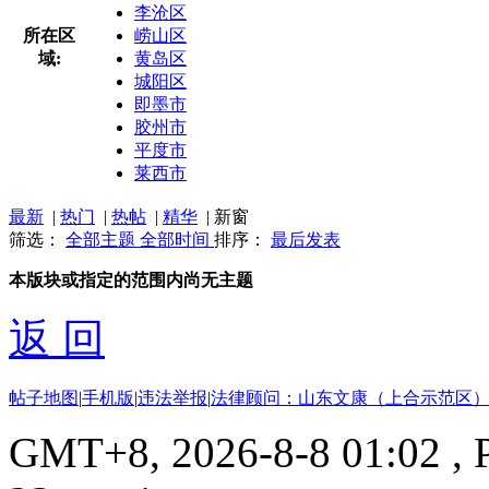
李沧区
所在区
崂山区
域:
黄岛区
城阳区
即墨市
胶州市
平度市
莱西市
最新
|
热门
|
热帖
|
精华
|
新窗
筛选：
全部主题
全部时间
排序：
最后发表
本版块或指定的范围内尚无主题
返 回
帖子地图
|
手机版
|
违法举报
|
法律顾问：山东文康（上合示范区）
GMT+8, 2026-8-8 01:02
, 