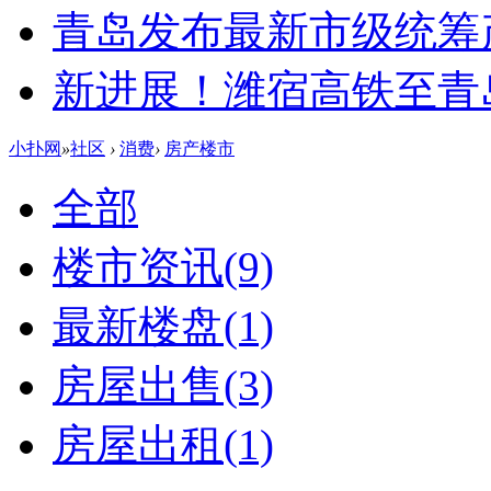
青岛发布最新市级统筹
新进展！潍宿高铁至青
小扑网
»
社区
›
消费
›
房产楼市
全部
楼市资讯
(9)
最新楼盘
(1)
房屋出售
(3)
房屋出租
(1)