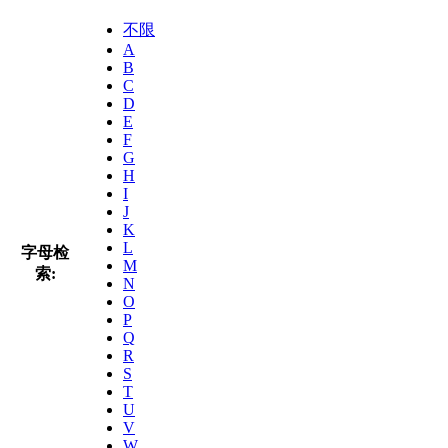
不限
A
B
C
D
E
F
G
H
I
J
K
L
字母检
M
索:
N
O
P
Q
R
S
T
U
V
W