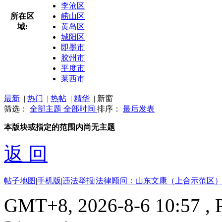
李沧区
所在区
崂山区
域:
黄岛区
城阳区
即墨市
胶州市
平度市
莱西市
最新
|
热门
|
热帖
|
精华
|
新窗
筛选：
全部主题
全部时间
排序：
最后发表
本版块或指定的范围内尚无主题
返 回
帖子地图
|
手机版
|
违法举报
|
法律顾问：山东文康（上合示范区）
GMT+8, 2026-8-6 10:57
, 