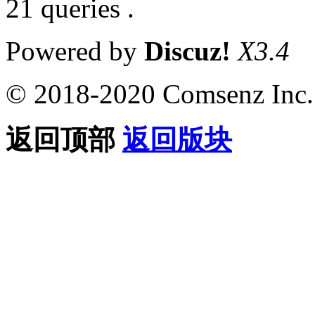
21 queries .
Powered by
Discuz!
X3.4
© 2018-2020 Comsenz Inc.
返回顶部
返回版块