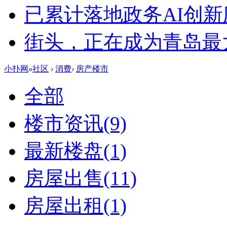
已累计落地政务AI创新
街头，正在成为青岛最大
小扑网
»
社区
›
消费
›
房产楼市
全部
楼市资讯
(9)
最新楼盘
(1)
房屋出售
(11)
房屋出租
(1)