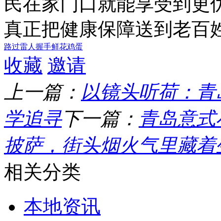
民在家门口就能享受到更
真正把健康保障送到老百姓
路过
雷人
握手
鲜花
鸡蛋
收藏
邀请
上一篇：
以镜头听荷：青
学追寻
下一篇：
青岛意式
披萨，街头烟火气里藏着
相关分类
本地资讯