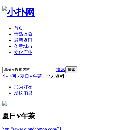
首页
青岛万象
最新资讯
创意城市
文化产业
立即注册
登录
搜索
搜索
小扑网
›
夏日V午茶
›
个人资料
加为好友
发送消息
夏日V午茶
http://www.qingdaomop.com/?1