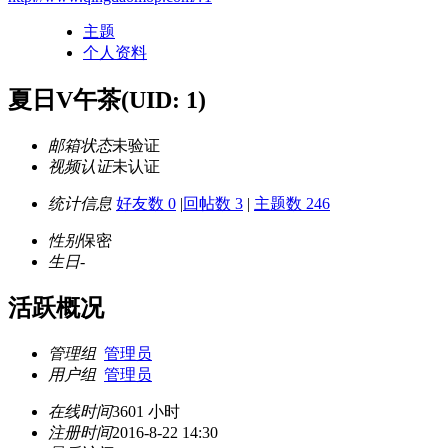
主题
个人资料
夏日V午茶
(UID: 1)
邮箱状态
未验证
视频认证
未认证
统计信息
好友数 0
|
回帖数 3
|
主题数 246
性别
保密
生日
-
活跃概况
管理组
管理员
用户组
管理员
在线时间
3601 小时
注册时间
2016-8-22 14:30