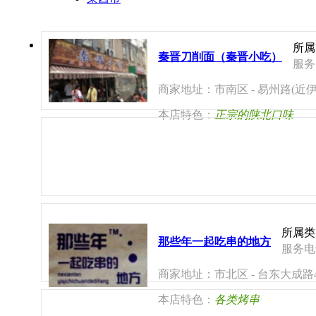
所属
秦晋刀削面（秦晋小吃）
服务电
商家地址：市南区 - 易州路(近伊
本店特色：
正宗的陕北口味
所属类
那些年一起吃串的地方
服务电话
商家地址：市北区 - 台东大成路
本店特色：
各类烤串