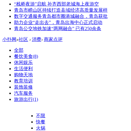
“栈桥夜游”启航 补齐西部老城海上夜游空
青岛市崂山区持续打造县域经济高质量发展样
数字交通服务青岛都市圈港城融合，青岛获批
助力企业“走出去”，青岛出海中心正式启动
青岛公交地铁加速“两网融合” 已有250余条
小扑网
»
社区
›
消费
›
商家点评
全部
餐饮美食
(8)
休闲娱乐
生活便利
购物天地
教育培训
装饰装修
汽车服务
旅游出行
(1)
不限
快餐
火锅