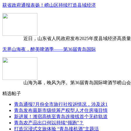
获省政府通报表扬！崂山区持续打造县域经济
近日，山东省人民政府发布2025年度县域经济高质量发
无界山海夜，醉美啤酒季——第36届青岛国际
山海为幕，晚风为序。第36届青岛国际啤酒节崂山会场，
精选帖子
青岛通报7月份全市旅行社投诉情况，涉及这1
青岛发布最新市级统筹产权型人才住房项目情
新进展！潍宿高铁至青岛连接线首个无砟轨道
青岛农产品出口何以持续“领跑”？
打造沉浸式文旅体验 “青岛接机酒”主题活