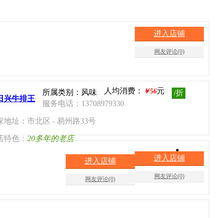
进入店铺
网友评论(0)
人均消费：
元
￥56
所属类别：风味
/折
日兴牛排王
服务电话：13708979330
家地址：市北区 - 易州路33号
店特色：
20多年的老店
进入店铺
进入店铺
网友评论(0)
网友评论(0)