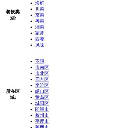
海鲜
川菜
餐饮类
京菜
别:
粤菜
湘菜
家常
西餐
风味
不限
市南区
市北区
四方区
李沧区
所在区
崂山区
域:
黄岛区
城阳区
即墨市
胶州市
平度市
莱西市