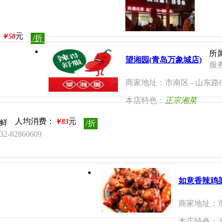
：
元
￥58
/折
所
望湘园(青岛万象城店)
服务
商家地址：市南区 - 山东
本店特色：
正宗湘菜
人均消费：
元
￥83
鲜
/折
-82860609
如意香辣鸡架
商家地址：市
本店特色：