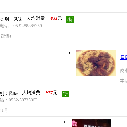
人均消费：
元
￥23
类别：风味
/折
话：0532-88865359
都锦)
日
商
本
人均消费：
元
￥57
别：风味
/折
：0532-58735863
41号