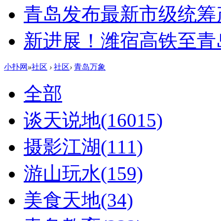
青岛发布最新市级统筹
新进展！潍宿高铁至青
小扑网
»
社区
›
社区
›
青岛万象
全部
谈天说地
(16015)
摄影江湖
(111)
游山玩水
(159)
美食天地
(34)