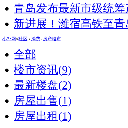
青岛发布最新市级统筹
新进展！潍宿高铁至青
小扑网
»
社区
›
消费
›
房产楼市
全部
楼市资讯
(9)
最新楼盘
(2)
房屋出售
(1)
房屋出租
(1)