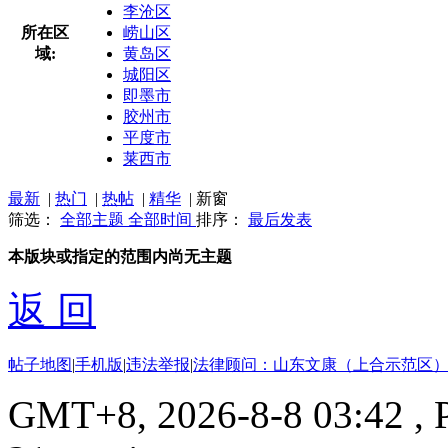
李沧区
所在区
崂山区
域:
黄岛区
城阳区
即墨市
胶州市
平度市
莱西市
最新
|
热门
|
热帖
|
精华
|
新窗
筛选：
全部主题
全部时间
排序：
最后发表
本版块或指定的范围内尚无主题
返 回
帖子地图
|
手机版
|
违法举报
|
法律顾问：山东文康（上合示范区）
GMT+8, 2026-8-8 03:42
, 