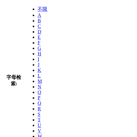
不限
A
B
C
D
E
F
G
H
I
J
K
L
字母检
M
索:
N
O
P
Q
R
S
T
U
V
W