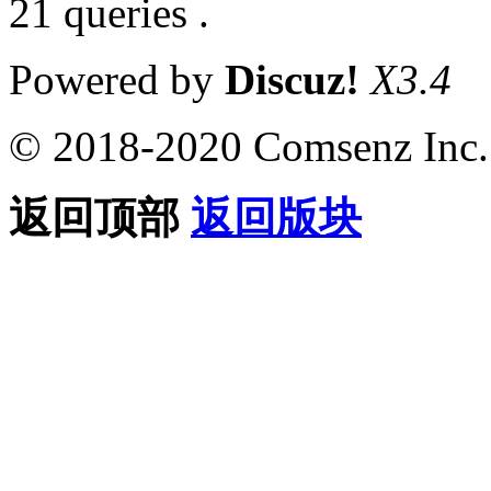
21 queries .
Powered by
Discuz!
X3.4
© 2018-2020 Comsenz Inc.
返回顶部
返回版块