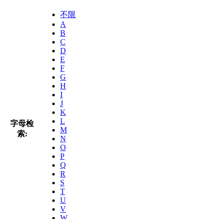
不限
A
B
C
D
E
F
G
H
I
J
K
L
字母检
M
索:
N
O
P
Q
R
S
T
U
V
W