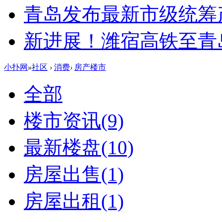
青岛发布最新市级统筹
新进展！潍宿高铁至青
小扑网
»
社区
›
消费
›
房产楼市
全部
楼市资讯
(9)
最新楼盘
(10)
房屋出售
(1)
房屋出租
(1)