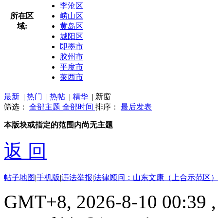
李沧区
所在区
崂山区
域:
黄岛区
城阳区
即墨市
胶州市
平度市
莱西市
最新
|
热门
|
热帖
|
精华
|
新窗
筛选：
全部主题
全部时间
排序：
最后发表
本版块或指定的范围内尚无主题
返 回
帖子地图
|
手机版
|
违法举报
|
法律顾问：山东文康（上合示范区）
GMT+8, 2026-8-10 00:39
,