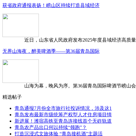
获省政府通报表扬！崂山区持续打造县域经济
近日，山东省人民政府发布2025年度县域经济高质量发
无界山海夜，醉美啤酒季——第36届青岛国际
山海为幕，晚风为序。第36届青岛国际啤酒节崂山会场，
精选帖子
青岛通报7月份全市旅行社投诉情况，涉及这1
青岛发布最新市级统筹产权型人才住房项目情
新进展！潍宿高铁至青岛连接线首个无砟轨道
青岛农产品出口何以持续“领跑”？
打造沉浸式文旅体验 “青岛接机酒”主题活