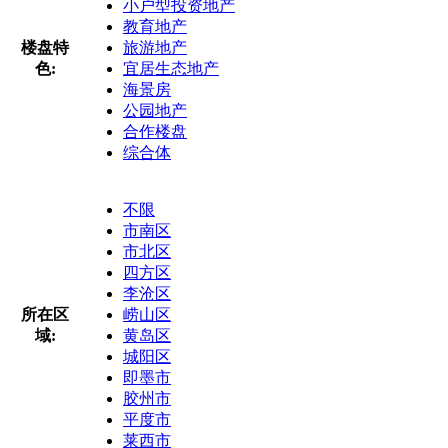
小户型投资地产
教育地产
楼盘特
旅游地产
色:
宜居生态地产
海景房
公园地产
合作楼盘
综合体
不限
市南区
市北区
四方区
李沧区
所在区
崂山区
域:
黄岛区
城阳区
即墨市
胶州市
平度市
莱西市