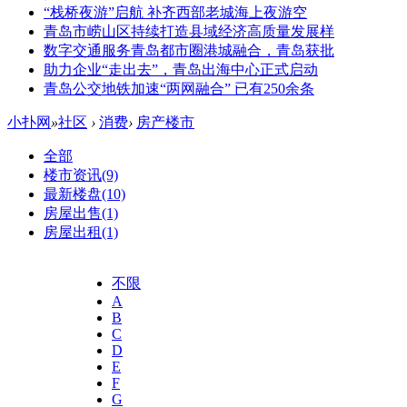
“栈桥夜游”启航 补齐西部老城海上夜游空
青岛市崂山区持续打造县域经济高质量发展样
数字交通服务青岛都市圈港城融合，青岛获批
助力企业“走出去”，青岛出海中心正式启动
青岛公交地铁加速“两网融合” 已有250余条
小扑网
»
社区
›
消费
›
房产楼市
全部
楼市资讯
(9)
最新楼盘
(10)
房屋出售
(1)
房屋出租
(1)
不限
A
B
C
D
E
F
G