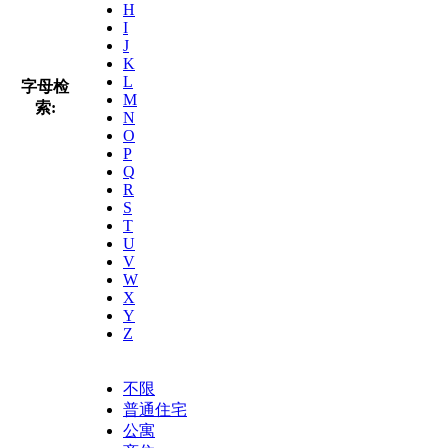
H
I
J
K
L
字母检
M
索:
N
O
P
Q
R
S
T
U
V
W
X
Y
Z
不限
普通住宅
公寓