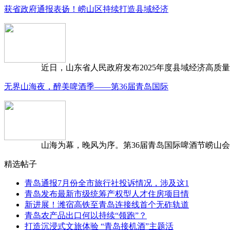
获省政府通报表扬！崂山区持续打造县域经济
近日，山东省人民政府发布2025年度县域经济高质量发
无界山海夜，醉美啤酒季——第36届青岛国际
山海为幕，晚风为序。第36届青岛国际啤酒节崂山会场，
精选帖子
青岛通报7月份全市旅行社投诉情况，涉及这1
青岛发布最新市级统筹产权型人才住房项目情
新进展！潍宿高铁至青岛连接线首个无砟轨道
青岛农产品出口何以持续“领跑”？
打造沉浸式文旅体验 “青岛接机酒”主题活