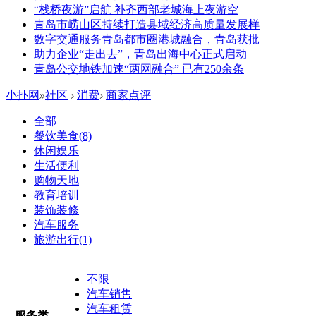
“栈桥夜游”启航 补齐西部老城海上夜游空
青岛市崂山区持续打造县域经济高质量发展样
数字交通服务青岛都市圈港城融合，青岛获批
助力企业“走出去”，青岛出海中心正式启动
青岛公交地铁加速“两网融合” 已有250余条
小扑网
»
社区
›
消费
›
商家点评
全部
餐饮美食
(8)
休闲娱乐
生活便利
购物天地
教育培训
装饰装修
汽车服务
旅游出行
(1)
不限
汽车销售
汽车租赁
服务类