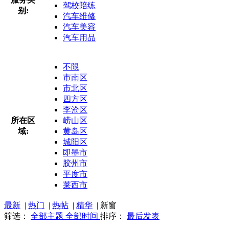
驾校陪练
别:
汽车维修
汽车美容
汽车用品
不限
市南区
市北区
四方区
李沧区
所在区
崂山区
域:
黄岛区
城阳区
即墨市
胶州市
平度市
莱西市
最新
|
热门
|
热帖
|
精华
|
新窗
筛选：
全部主题
全部时间
排序：
最后发表