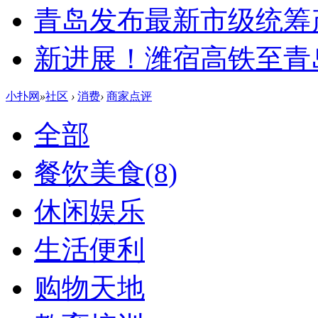
青岛发布最新市级统筹
新进展！潍宿高铁至青
小扑网
»
社区
›
消费
›
商家点评
全部
餐饮美食
(8)
休闲娱乐
生活便利
购物天地