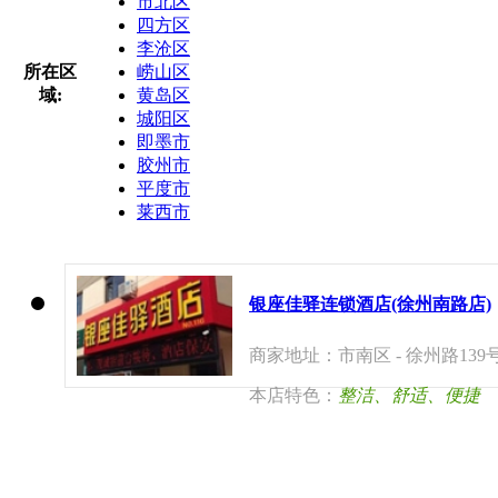
市北区
四方区
李沧区
所在区
崂山区
域:
黄岛区
城阳区
即墨市
胶州市
平度市
莱西市
银座佳驿连锁酒店(徐州南路店)
商家地址：市南区 - 徐州路139
本店特色：
整洁、舒适、便捷