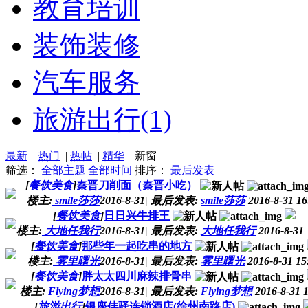
教育培训
装饰装修
汽车服务
旅游出行
(1)
最新
|
热门
|
热帖
|
精华
|
新窗
筛选：
全部主题
全部时间
排序：
最后发表
[
餐饮美食
]
秦晋刀削面（秦晋小吃）
楼主:
smile莎莎
2016-8-31
|
最后发表:
smile莎莎
2016-8-31 16
[
餐饮美食
]
日日兴牛排王
楼主:
大地任我行
2016-8-31
|
最后发表:
大地任我行
2016-8-31 
[
餐饮美食
]
那些年一起吃串的地方
楼主:
雾里曙光
2016-8-31
|
最后发表:
雾里曙光
2016-8-31 15
[
餐饮美食
]
胖太太四川麻辣排骨串
楼主:
Flying梦想
2016-8-31
|
最后发表:
Flying梦想
2016-8-31 
[
旅游出行
]
银座佳驿连锁酒店(徐州南路店)