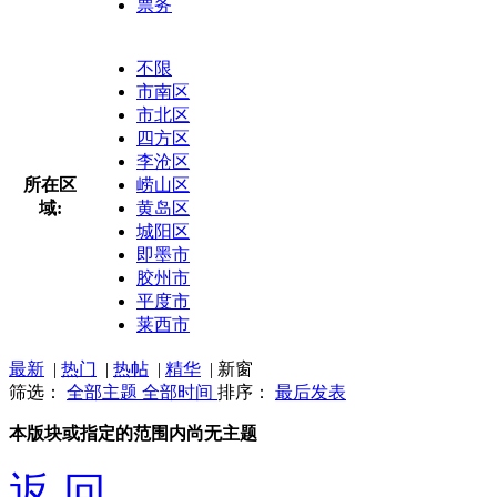
票务
不限
市南区
市北区
四方区
李沧区
所在区
崂山区
域:
黄岛区
城阳区
即墨市
胶州市
平度市
莱西市
最新
|
热门
|
热帖
|
精华
|
新窗
筛选：
全部主题
全部时间
排序：
最后发表
本版块或指定的范围内尚无主题
返 回