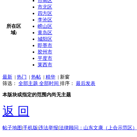
市南区
市北区
四方区
李沧区
所在区
崂山区
域:
黄岛区
城阳区
即墨市
胶州市
平度市
莱西市
最新
|
热门
|
热帖
|
精华
|
新窗
筛选：
全部主题
全部时间
排序：
最后发表
本版块或指定的范围内尚无主题
返 回
帖子地图
|
手机版
|
违法举报
|
法律顾问：山东文康（上合示范区）