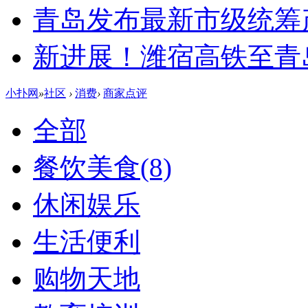
青岛发布最新市级统筹
新进展！潍宿高铁至青
小扑网
»
社区
›
消费
›
商家点评
全部
餐饮美食
(8)
休闲娱乐
生活便利
购物天地