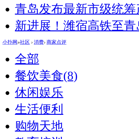
青岛发布最新市级统筹
新进展！潍宿高铁至青
小扑网
»
社区
›
消费
›
商家点评
全部
餐饮美食
(8)
休闲娱乐
生活便利
购物天地