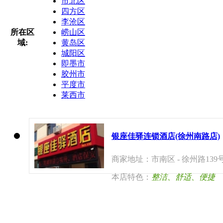
市北区
四方区
李沧区
所在区
崂山区
域:
黄岛区
城阳区
即墨市
胶州市
平度市
莱西市
银座佳驿连锁酒店(徐州南路店)
商家地址：市南区 - 徐州路139
本店特色：
整洁、舒适、便捷