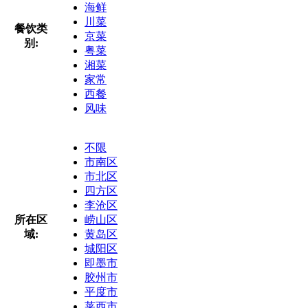
海鲜
川菜
餐饮类
京菜
别:
粤菜
湘菜
家常
西餐
风味
不限
市南区
市北区
四方区
李沧区
所在区
崂山区
域:
黄岛区
城阳区
即墨市
胶州市
平度市
莱西市