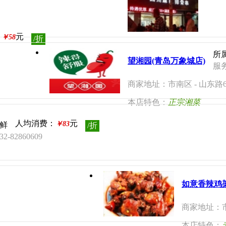
：
元
￥58
/折
所
望湘园(青岛万象城店)
服务
商家地址：市南区 - 山东
本店特色：
正宗湘菜
人均消费：
元
￥83
鲜
/折
-82860609
如意香辣鸡架
商家地址：市
本店特色：