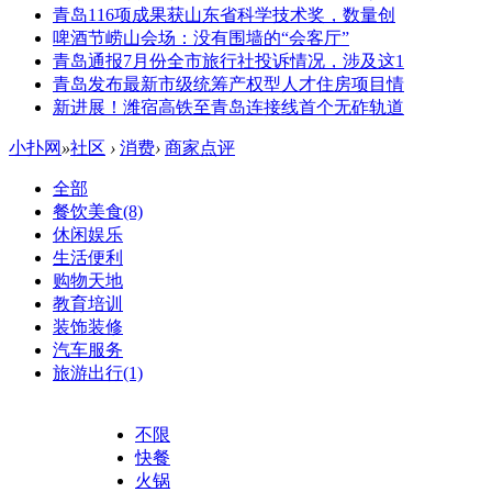
青岛116项成果获山东省科学技术奖，数量创
啤酒节崂山会场：没有围墙的“会客厅”
青岛通报7月份全市旅行社投诉情况，涉及这1
青岛发布最新市级统筹产权型人才住房项目情
新进展！潍宿高铁至青岛连接线首个无砟轨道
小扑网
»
社区
›
消费
›
商家点评
全部
餐饮美食
(8)
休闲娱乐
生活便利
购物天地
教育培训
装饰装修
汽车服务
旅游出行
(1)
不限
快餐
火锅