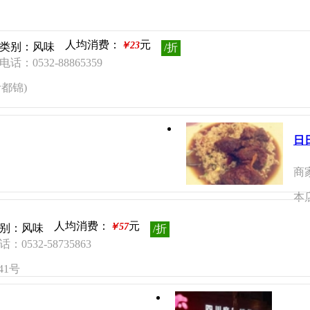
人均消费：
元
￥23
类别：风味
/折
话：0532-88865359
都锦)
日
商
本
人均消费：
元
￥57
别：风味
/折
：0532-58735863
41号