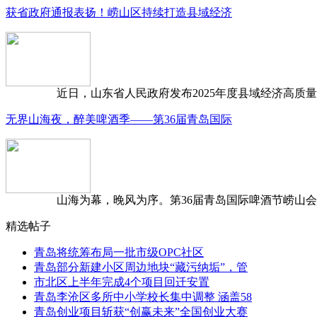
获省政府通报表扬！崂山区持续打造县域经济
近日，山东省人民政府发布2025年度县域经济高质量发
无界山海夜，醉美啤酒季——第36届青岛国际
山海为幕，晚风为序。第36届青岛国际啤酒节崂山会场，
精选帖子
青岛将统筹布局一批市级OPC社区
青岛部分新建小区周边地块“藏污纳垢”，管
市北区上半年完成4个项目回迁安置
青岛李沧区多所中小学校长集中调整 涵盖58
青岛创业项目斩获“创赢未来”全国创业大赛