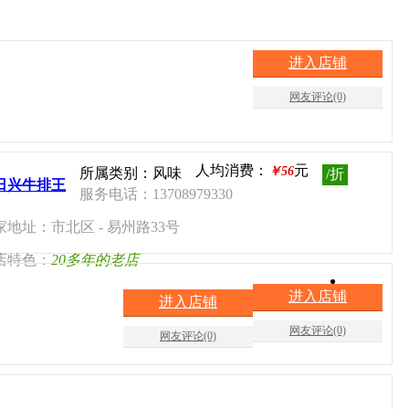
进入店铺
网友评论(0)
人均消费：
元
￥56
所属类别：风味
/折
日兴牛排王
服务电话：13708979330
家地址：市北区 - 易州路33号
店特色：
20多年的老店
进入店铺
进入店铺
网友评论(0)
网友评论(0)