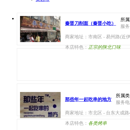
所属
秦晋刀削面（秦晋小吃）
服务电
商家地址：市南区 - 易州路(近伊
本店特色：
正宗的陕北口味
所属类
那些年一起吃串的地方
服务电话
商家地址：市北区 - 台东大成路
本店特色：
各类烤串