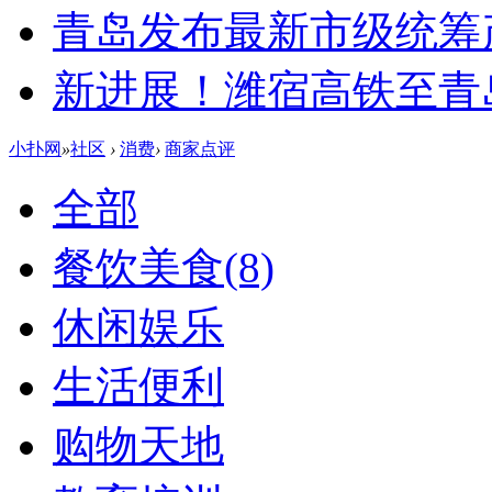
青岛发布最新市级统筹
新进展！潍宿高铁至青
小扑网
»
社区
›
消费
›
商家点评
全部
餐饮美食
(8)
休闲娱乐
生活便利
购物天地