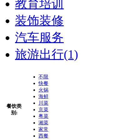
教育培训
装饰装修
汽车服务
旅游出行
(1)
不限
快餐
火锅
海鲜
川菜
餐饮类
京菜
别:
粤菜
湘菜
家常
西餐