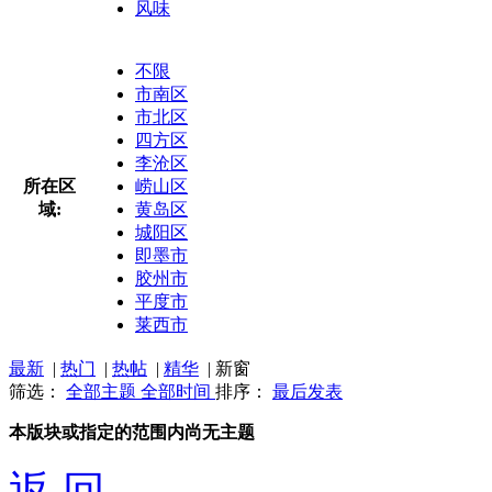
风味
不限
市南区
市北区
四方区
李沧区
所在区
崂山区
域:
黄岛区
城阳区
即墨市
胶州市
平度市
莱西市
最新
|
热门
|
热帖
|
精华
|
新窗
筛选：
全部主题
全部时间
排序：
最后发表
本版块或指定的范围内尚无主题
返 回