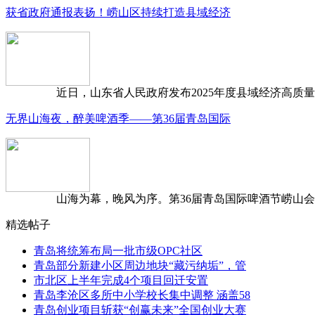
获省政府通报表扬！崂山区持续打造县域经济
近日，山东省人民政府发布2025年度县域经济高质量发
无界山海夜，醉美啤酒季——第36届青岛国际
山海为幕，晚风为序。第36届青岛国际啤酒节崂山会场，
精选帖子
青岛将统筹布局一批市级OPC社区
青岛部分新建小区周边地块“藏污纳垢”，管
市北区上半年完成4个项目回迁安置
青岛李沧区多所中小学校长集中调整 涵盖58
青岛创业项目斩获“创赢未来”全国创业大赛