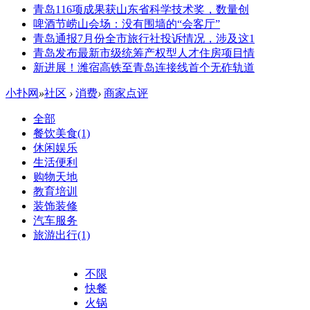
青岛116项成果获山东省科学技术奖，数量创
啤酒节崂山会场：没有围墙的“会客厅”
青岛通报7月份全市旅行社投诉情况，涉及这1
青岛发布最新市级统筹产权型人才住房项目情
新进展！潍宿高铁至青岛连接线首个无砟轨道
小扑网
»
社区
›
消费
›
商家点评
全部
餐饮美食
(1)
休闲娱乐
生活便利
购物天地
教育培训
装饰装修
汽车服务
旅游出行
(1)
不限
快餐
火锅