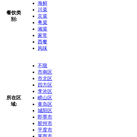
海鲜
川菜
餐饮类
京菜
别:
粤菜
湘菜
家常
西餐
风味
不限
市南区
市北区
四方区
李沧区
所在区
崂山区
域:
黄岛区
城阳区
即墨市
胶州市
平度市
莱西市