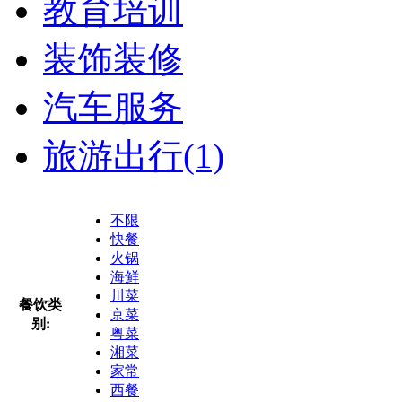
教育培训
装饰装修
汽车服务
旅游出行
(1)
不限
快餐
火锅
海鲜
川菜
餐饮类
京菜
别:
粤菜
湘菜
家常
西餐