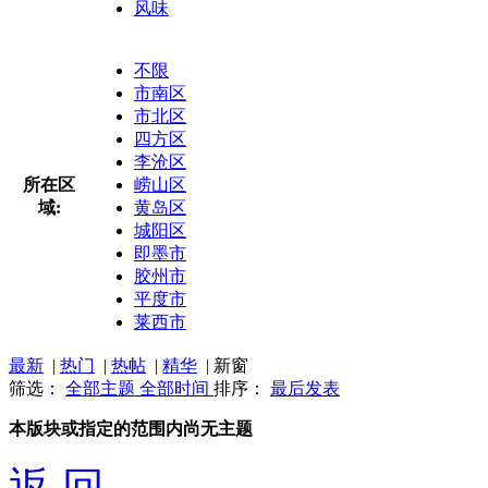
风味
不限
市南区
市北区
四方区
李沧区
所在区
崂山区
域:
黄岛区
城阳区
即墨市
胶州市
平度市
莱西市
最新
|
热门
|
热帖
|
精华
|
新窗
筛选：
全部主题
全部时间
排序：
最后发表
本版块或指定的范围内尚无主题
返 回