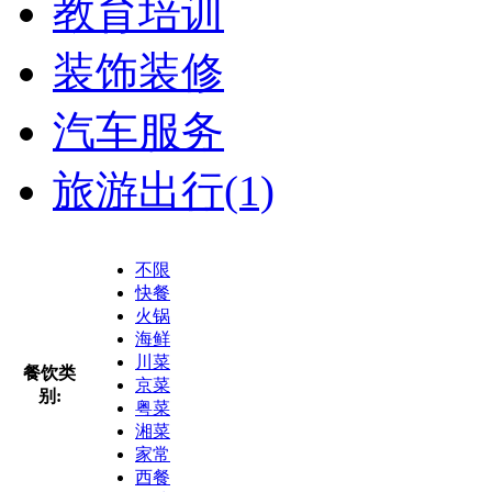
教育培训
装饰装修
汽车服务
旅游出行
(1)
不限
快餐
火锅
海鲜
川菜
餐饮类
京菜
别:
粤菜
湘菜
家常
西餐