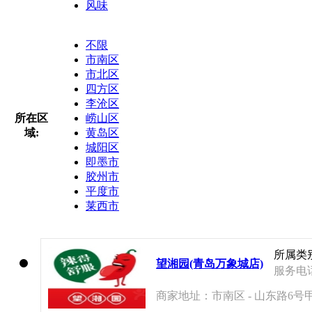
风味
不限
市南区
市北区
四方区
李沧区
所在区
崂山区
域:
黄岛区
城阳区
即墨市
胶州市
平度市
莱西市
所属类
望湘园(青岛万象城店)
服务电话：
商家地址：市南区 - 山东路6