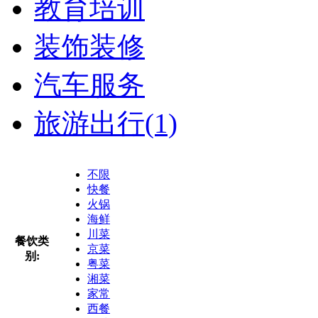
教育培训
装饰装修
汽车服务
旅游出行
(1)
不限
快餐
火锅
海鲜
川菜
餐饮类
京菜
别:
粤菜
湘菜
家常
西餐