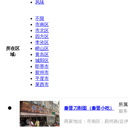
风味
不限
市南区
市北区
四方区
李沧区
所在区
崂山区
域:
黄岛区
城阳区
即墨市
胶州市
平度市
莱西市
所属
秦晋刀削面（秦晋小吃）
服务电
商家地址：市南区 - 易州路(近伊