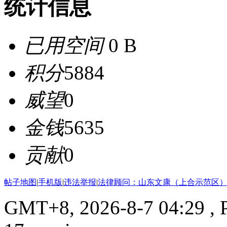
统计信息
已用空间
0 B
积分
5884
威望
0
金钱
5635
贡献
0
帖子地图
|
手机版
|
违法举报
|
法律顾问：山东文康（上合示范区）
GMT+8, 2026-8-7 04:29
, 