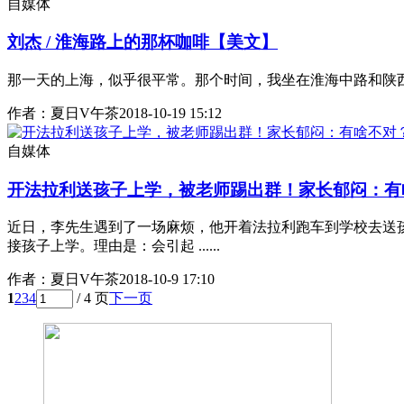
自媒体
刘杰 / 淮海路上的那杯咖啡【美文】
那一天的上海，似乎很平常。那个时间，我坐在淮海中路和陕西
作者：夏日V午茶
2018-10-19 15:12
自媒体
开法拉利送孩子上学，被老师踢出群！家长郁闷：有
近日，李先生遇到了一场麻烦，他开着法拉利跑车到学校去送
接孩子上学。理由是：会引起 ......
作者：夏日V午茶
2018-10-9 17:10
1
2
3
4
/ 4 页
下一页