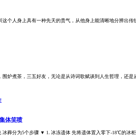
川这个人身上具有一种先天的贵气，从他身上能清晰地分辨出传
，围炉煮茶，三五好友，无论是从诗词歌赋谈到人生哲理，还是
友集体笑喷
冰葬分为5个步骤 ▼ 1. 冰冻遗体 先将遗体置入零下-18℃的