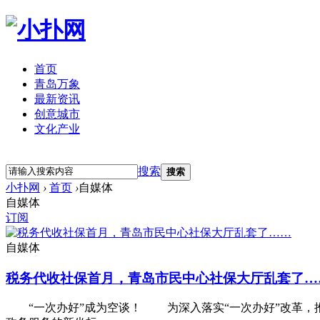
首页
青岛万象
最新资讯
创意城市
文化产业
立即注册
登录
搜索
搜索
小扑网
›
首页
›
自媒体
自媒体
订阅
自媒体
税务代收社保首月，青岛市民中心社保大厅乱套了…
“一次办好”成为空谈！ 为深入落实“一次办好”改革，推动