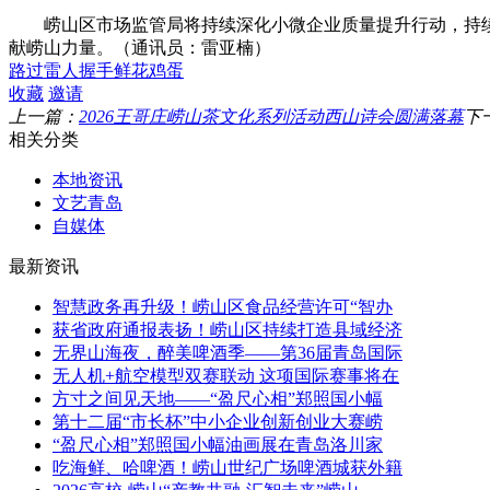
崂山区市场监管局将持续深化小微企业质量提升行动，持续
献崂山力量。（通讯员：雷亚楠）
路过
雷人
握手
鲜花
鸡蛋
收藏
邀请
上一篇：
2026王哥庄崂山茶文化系列活动西山诗会圆满落幕
下
相关分类
本地资讯
文艺青岛
自媒体
最新资讯
智慧政务再升级！崂山区食品经营许可“智办
获省政府通报表扬！崂山区持续打造县域经济
无界山海夜，醉美啤酒季——第36届青岛国际
无人机+航空模型双赛联动 这项国际赛事将在
方寸之间见天地——“盈尺心相”郑照国小幅
第十二届“市长杯”中小企业创新创业大赛崂
“盈尺心相”郑照国小幅油画展在青岛洛川家
吃海鲜、哈啤酒！崂山世纪广场啤酒城获外籍