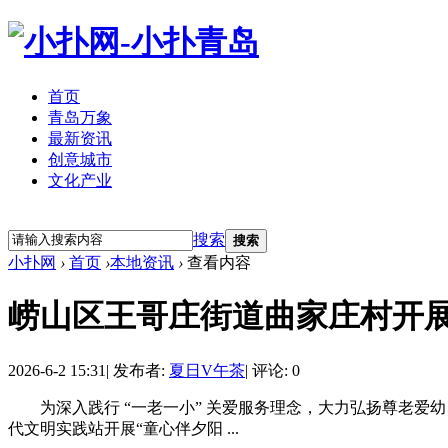
首页
青岛万象
最新资讯
创意城市
文化产业
立即注册
登录
搜索
搜索
小扑网
›
首页
›
本地资讯
›
查看内容
崂山区王哥庄街道曲家庄村开展
2026-6-2 15:31
|
发布者:
夏日V午茶
|
评论: 0
为深入践行 “一老一小” 关爱服务理念，大力弘扬尊老爱幼
代文明实践站开展“童心伴夕阳 ...