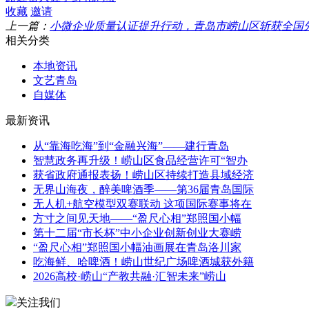
收藏
邀请
上一篇：
小微企业质量认证提升行动，青岛市崂山区斩获全国
相关分类
本地资讯
文艺青岛
自媒体
最新资讯
从“靠海吃海”到“金融兴海”——建行青岛
智慧政务再升级！崂山区食品经营许可“智办
获省政府通报表扬！崂山区持续打造县域经济
无界山海夜，醉美啤酒季——第36届青岛国际
无人机+航空模型双赛联动 这项国际赛事将在
方寸之间见天地——“盈尺心相”郑照国小幅
第十二届“市长杯”中小企业创新创业大赛崂
“盈尺心相”郑照国小幅油画展在青岛洛川家
吃海鲜、哈啤酒！崂山世纪广场啤酒城获外籍
2026高校·崂山“产教共融·汇智未来”崂山
关注我们