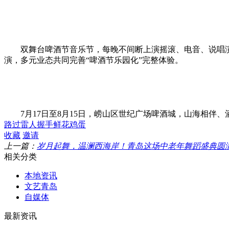
双舞台啤酒节音乐节，每晚不间断上演摇滚、电音、说唱演出
演，多元业态共同完善“啤酒节乐园化”完整体验。
7月17日至8月15日，崂山区世纪广场啤酒城，山海相伴
路过
雷人
握手
鲜花
鸡蛋
收藏
邀请
上一篇：
岁月起舞，温澜西海岸！青岛这场中老年舞蹈盛典圆
相关分类
本地资讯
文艺青岛
自媒体
最新资讯