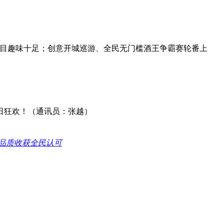
目趣味十足；创意开城巡游、全民无门槛酒王争霸赛轮番上
日狂欢！（通讯员：张越）
核品质收获全民认可