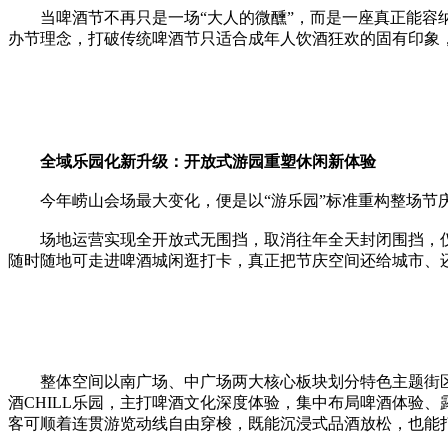
当啤酒节不再只是一场“大人的微醺”，而是一座真正能容纳
办节理念，打破传统啤酒节只适合成年人饮酒狂欢的固有印象，
全域乐园化新升级：开放式游园重塑休闲新体验
今年崂山会场最大变化，便是以“游乐园”标准重构整场节庆
场地运营实现全开放式无围挡，取消往年全天封闭围挡，仅
随时随地可走进啤酒城闲逛打卡，真正把节庆空间还给城市、
整体空间以南广场、中广场两大核心板块划分特色主题街区
酒CHILL乐园，主打啤酒文化深度体验，集中布局啤酒体验
客可顺着连贯游览动线自由穿梭，既能沉浸式品酒放松，也能