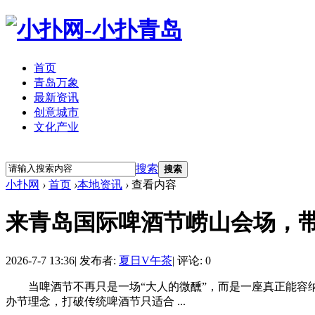
首页
青岛万象
最新资讯
创意城市
文化产业
立即注册
登录
搜索
搜索
小扑网
›
首页
›
本地资讯
›
查看内容
来青岛国际啤酒节崂山会场，
2026-7-7 13:36
|
发布者:
夏日V午茶
|
评论: 0
当啤酒节不再只是一场“大人的微醺”，而是一座真正能容纳
办节理念，打破传统啤酒节只适合 ...