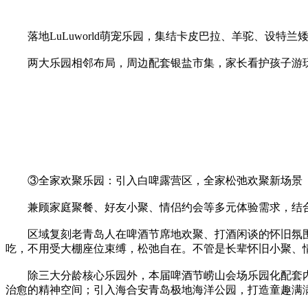
落地LuLuworld萌宠乐园，集结卡皮巴拉、羊驼、设特
两大乐园相邻布局，周边配套银盐市集，家长看护孩子游玩
③全家欢聚乐园：引入白啤露营区，全家松弛欢聚新场景
兼顾家庭聚餐、好友小聚、情侣约会等多元体验需求，结合
区域复刻老青岛人在啤酒节席地欢聚、打酒闲谈的怀旧氛围
吃，不用受大棚座位束缚，松弛自在。不管是长辈怀旧小聚、
除三大分龄核心乐园外，本届啤酒节崂山会场乐园化配套内
治愈的精神空间；引入海合安青岛极地海洋公园，打造童趣满