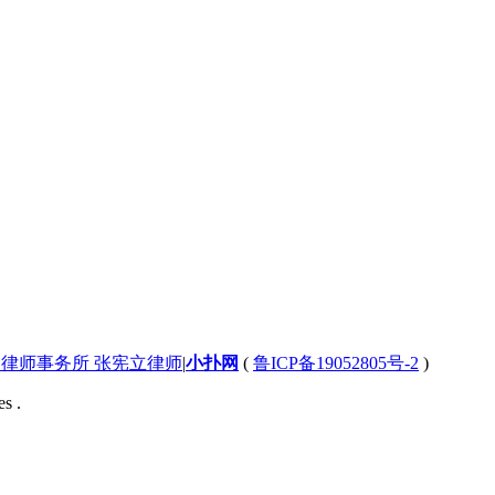
律师事务所 张宪立律师
|
小扑网
(
鲁ICP备19052805号-2
)
s .