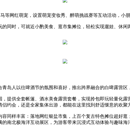
兰矮马等网红萌宠，设置萌宠变妆秀、醉萌挑战赛等互动活动，小
的同时，可就近小酌美食、逛市集摊位，轻松实现遛娃、休闲
青岛人以往啤酒节的氛围和喜好，推出跨界融合的白啤露营区
，提供全套帐篷、酒水美食露营套餐，实现拎包即玩轻量化露营
情侣约会，还是全家集体出游，都能在这里找到舒适惬意的欢聚
容同样丰富：落地网红银盐市集，上百个复古特色摊位超好逛；
满的南北极海洋互动展区，为游客带来沉浸式互动体验与趣味海