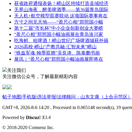
获省政府通报表扬！崂山区持续打造县域经济
无界山海夜，醉美啤酒季——第36届青岛国际
无人机+航空模型双赛联动 这项国际赛事将在
方寸之间见天地——“盈尺心相”郑照国小幅
第十二届“市长杯”中小企业创新创业大赛崂
“盈尺心相”郑照国小幅油画展在青岛洛川家
吃海鲜、哈啤酒！崂山世纪广场啤酒城获外籍
2026高校·崂山“产教共融·汇智未来”崂山
“铁血军魂·翰墨双拥”吴良涛、陈泰鹏书画
展讯｜“盈尺心相”郑照国小幅油画展即将在
关注我们
关注微信公众号，了解最新精彩内容
帖子地图
|
手机版
|
违法举报
|
法律顾问：山东文康（上合示范区）
GMT+8, 2026-8-6 14:20
, Processed in 0.065148 second(s), 19 querie
Powered by
Discuz!
X3.4
© 2018-2020 Comsenz Inc.