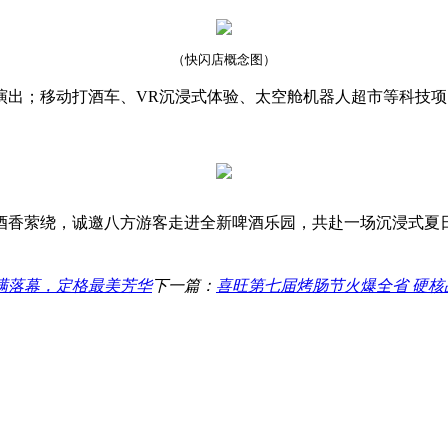
（快闪店概念图）
；移动打酒车、VR沉浸式体验、太空舱机器人超市等科技项
、酒香萦绕，诚邀八方游客走进全新啤酒乐园，共赴一场沉浸式夏
满落幕，定格最美芳华
下一篇：
喜旺第七届烤肠节火爆全省 硬