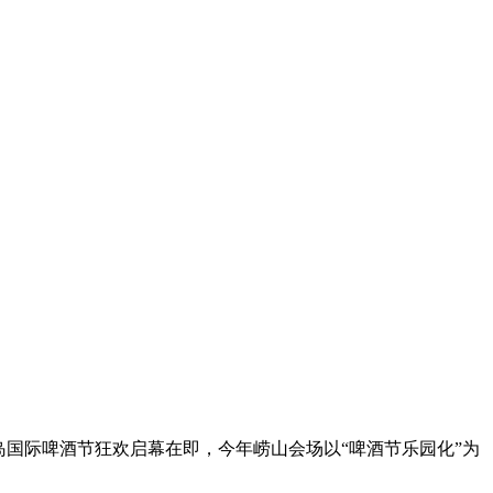
国际啤酒节狂欢启幕在即，今年崂山会场以“啤酒节乐园化”为