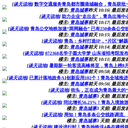
[
谈天说地
]
数字交通服务青岛都市圈港城融合，青岛获批一
楼主:
青岛城事
昨天 10:16
|
最后发表
[
谈天说地
]
助力企业“走出去”，青岛出海中
楼主:
青岛城事
前天 10:17
|
最后发表
[
谈天说地
]
青岛公交地铁加速“两网融合” 已有250余条公
楼主:
青岛城事
前天 10:15
|
最后发表
[
谈天说地
]
青岛：乡村打造IP，“片区”解题
楼主:
青岛城事
前天 10:14
|
最后发表
[
谈天说地
]
872368名学子圆大学梦 山东省招考院
楼主:
青岛城事
前天 10:11
|
最后发表
[
谈天说地
]
暑期新一轮客流高峰将至，青岛上榜8
楼主:
青岛城事
前天 09:58
|
最后发表
[
谈天说地
]
已累计落地政务AI创新应用102个！青岛全域推进
楼主:
青岛城事
前天 09:56
|
最后发表
[
谈天说地
]
街头，正在成为青岛最大的“
楼主:
青岛城事
3 天前
|
最后发表
[
谈天说地
]
同比增长56.23%！青岛入境旅
楼主:
青岛城事
3 天前
|
最后发表
[
谈天说地
]
周知！青岛多条公交线路调流、
楼主:
青岛城事
3 天前
|
最后发表
[
谈天说地
]
建设进行时丨青岛地铁这4条在建线