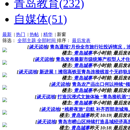
青岛教育
(232)
自媒体
(51)
最新
|
热门
|
热帖
|
精华
|
新窗
筛选：
全部主题
全部时间
排序：
最后发表
[
谈天说地
]
青岛通报7月份全市旅行社投诉情况，涉
楼主:
青岛城事
半小时前
|
最后发表
[
谈天说地
]
青岛发布最新市级统筹产权型人才住
楼主:
青岛城事
半小时前
|
最后发表
[
谈天说地
]
新进展！潍宿高铁至青岛连接线首个无砟轨
楼主:
青岛城事
半小时前
|
最后发表
[
谈天说地
]
青岛农产品出口何以持续“领
楼主:
青岛城事
半小时前
|
最后发表
[
谈天说地
]
打造沉浸式文旅体验 “青岛接机酒
楼主:
青岛城事
半小时前
|
最后发表
[
谈天说地
]
“栈桥夜游”启航 补齐西部老城
楼主:
青岛城事
昨天 10:19
|
最后发表
[
谈天说地
]
青岛市崂山区持续打造县域经济高
楼主:
青岛城事
昨天 10:18
|
最后发表