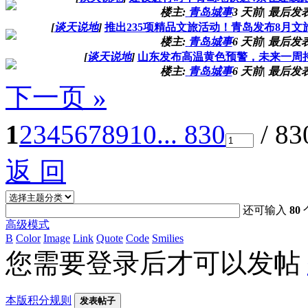
楼主:
青岛城事
3 天前
|
最后发表
[
谈天说地
]
推出235项精品文旅活动！青岛发布8月
楼主:
青岛城事
6 天前
|
最后发表
[
谈天说地
]
山东发布高温黄色预警，未来一周
楼主:
青岛城事
6 天前
|
最后发表
下一页 »
1
2
3
4
5
6
7
8
9
10
... 830
/ 8
返 回
还可输入
80
高级模式
B
Color
Image
Link
Quote
Code
Smilies
您需要登录后才可以发帖
本版积分规则
发表帖子