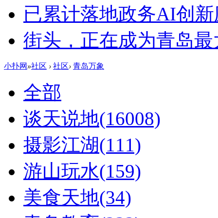
已累计落地政务AI创新
街头，正在成为青岛最大
小扑网
»
社区
›
社区
›
青岛万象
全部
谈天说地
(16008)
摄影江湖
(111)
游山玩水
(159)
美食天地
(34)