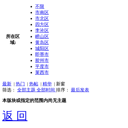
不限
市南区
市北区
四方区
李沧区
所在区
崂山区
域:
黄岛区
城阳区
即墨市
胶州市
平度市
莱西市
最新
|
热门
|
热帖
|
精华
|
新窗
筛选：
全部主题
全部时间
排序：
最后发表
本版块或指定的范围内尚无主题
返 回