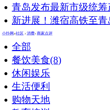
青岛发布最新市级统筹
新进展！潍宿高铁至青
小扑网
»
社区
›
消费
›
商家点评
全部
餐饮美食
(8)
休闲娱乐
生活便利
购物天地