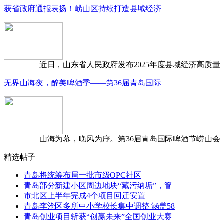
获省政府通报表扬！崂山区持续打造县域经济
近日，山东省人民政府发布2025年度县域经济高质量发
无界山海夜，醉美啤酒季——第36届青岛国际
山海为幕，晚风为序。第36届青岛国际啤酒节崂山会场，
精选帖子
青岛将统筹布局一批市级OPC社区
青岛部分新建小区周边地块“藏污纳垢”，管
市北区上半年完成4个项目回迁安置
青岛李沧区多所中小学校长集中调整 涵盖58
青岛创业项目斩获“创赢未来”全国创业大赛