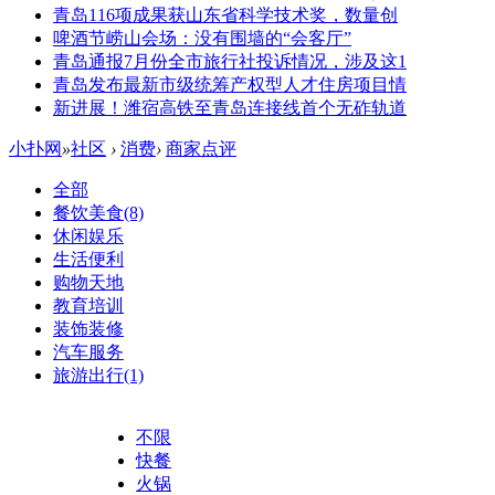
青岛116项成果获山东省科学技术奖，数量创
啤酒节崂山会场：没有围墙的“会客厅”
青岛通报7月份全市旅行社投诉情况，涉及这1
青岛发布最新市级统筹产权型人才住房项目情
新进展！潍宿高铁至青岛连接线首个无砟轨道
小扑网
»
社区
›
消费
›
商家点评
全部
餐饮美食
(8)
休闲娱乐
生活便利
购物天地
教育培训
装饰装修
汽车服务
旅游出行
(1)
不限
快餐
火锅