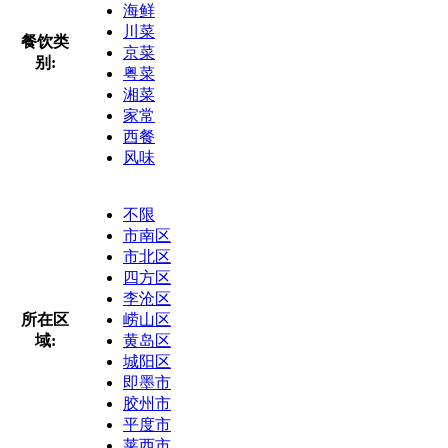
海鲜
川菜
餐饮类
京菜
别:
粤菜
湘菜
家常
西餐
风味
不限
市南区
市北区
四方区
李沧区
所在区
崂山区
域:
黄岛区
城阳区
即墨市
胶州市
平度市
莱西市