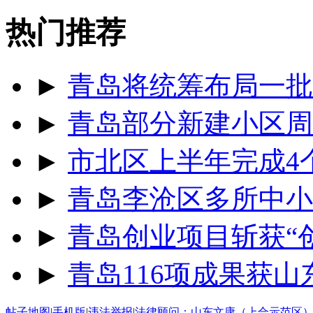
热门推荐
►
青岛将统筹布局一批
►
青岛部分新建小区周
►
市北区上半年完成4
►
青岛李沧区多所中小
►
青岛创业项目斩获“
►
青岛116项成果获
帖子地图
|
手机版
|
违法举报
|
法律顾问：山东文康（上合示范区）