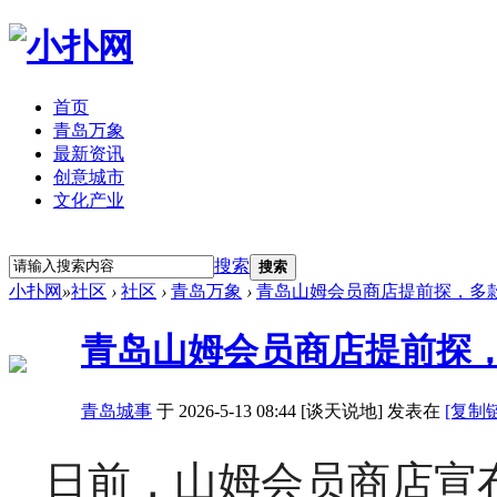
首页
青岛万象
最新资讯
创意城市
文化产业
立即注册
登录
搜索
搜索
小扑网
»
社区
›
社区
›
青岛万象
›
青岛山姆会员商店提前探，多
青岛山姆会员商店提前探
青岛城事
于 2026-5-13 08:44 [谈天说地] 发表在
[复制
日前，山姆会员商店宣