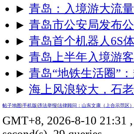
►
青岛：入境游大流量
►
青岛市公安局发布公
►
青岛首个机器人6S
►
青岛上半年入境游客同
►
青岛“地铁生活圈”：
►
海上风浪较大，石老
帖子地图
|
手机版
|
违法举报
|
法律顾问：山东文康（上合示范区）
GMT+8, 2026-8-10 21:31
,
second(s), 29 queries .