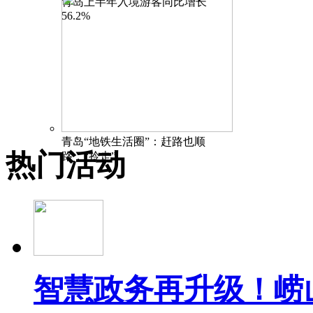
青岛上半年入境游客同比增长
56.2%
青岛“地铁生活圈”：赶路也顺
热门活动
路，“拎走”
智慧政务再升级！崂