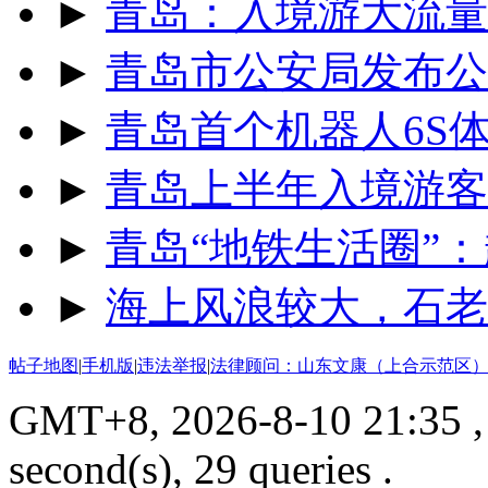
►
青岛：入境游大流量
►
青岛市公安局发布公
►
青岛首个机器人6S
►
青岛上半年入境游客同
►
青岛“地铁生活圈”：
►
海上风浪较大，石老
帖子地图
|
手机版
|
违法举报
|
法律顾问：山东文康（上合示范区）
GMT+8, 2026-8-10 21:35
,
second(s), 29 queries .