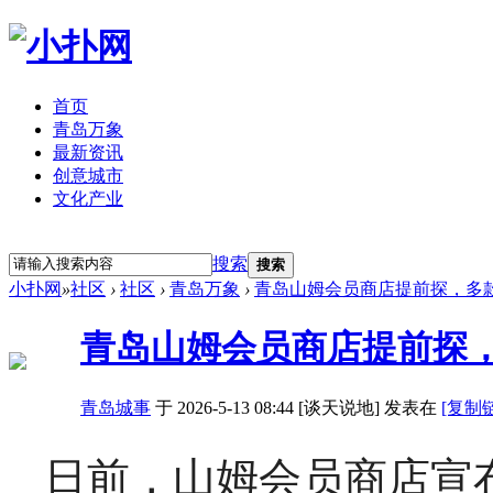
首页
青岛万象
最新资讯
创意城市
文化产业
立即注册
登录
搜索
搜索
小扑网
»
社区
›
社区
›
青岛万象
›
青岛山姆会员商店提前探，多
青岛山姆会员商店提前探
青岛城事
于 2026-5-13 08:44 [谈天说地] 发表在
[复制
日前，山姆会员商店宣